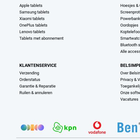
Apple tablets
Hoesjes &
Samsung tablets
Screenprot
Xiaomi tablets
Powerban
OnePlus tablets
Oordopjes
Lenovo tablets
Koptelefo
Tablets met abonnement
Smartwatc
Bluetooth 
Alle acces
KLANTENSERVICE
BELSIMP
Verzending
Over Belsi
Orderstatus
Privacy & V
Garantie & Reparatie
Toegankeli
Ruilen & annuleren
Onze soft
Vacatures