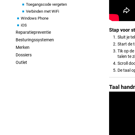
Toegangscode vergeten
Verbinden met WiFi
Windows Phone
iOS
Stap voor s
Reparatiepreventie
Sluit je t
Besturingssystemen
Start de 
Merken
Tik op de 
Dossiers
talen te z
Outlet
Scroll doo
De taal op
Taal hand