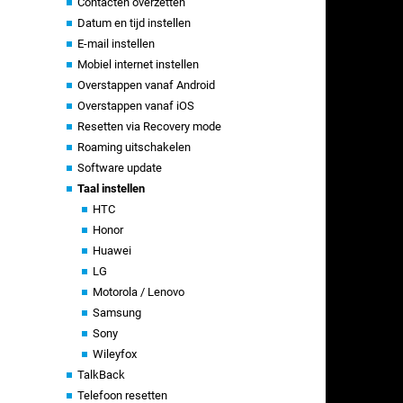
Contacten overzetten
Datum en tijd instellen
E-mail instellen
Mobiel internet instellen
Overstappen vanaf Android
Overstappen vanaf iOS
Resetten via Recovery mode
Roaming uitschakelen
Software update
Taal instellen
HTC
Honor
Huawei
LG
Motorola / Lenovo
Samsung
Sony
Wileyfox
TalkBack
Telefoon resetten