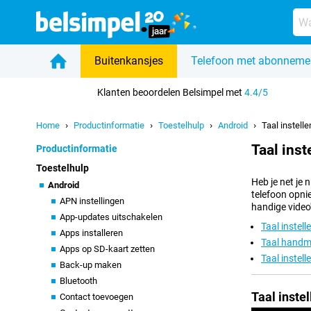
Buitenkansjes
Telefoon met abonneme
Home
Klanten beoordelen Belsimpel met
4.4/5
Home
Productinformatie
Toestelhulp
Android
Taal instelle
Taal inst
Productinformatie
Toestelhulp
Heb je net je 
Android
telefoon opnie
APN instellingen
handige video
App-updates uitschakelen
Taal instell
Apps installeren
Taal handm
Apps op SD-kaart zetten
Taal instel
Back-up maken
Bluetooth
Taal instel
Contact toevoegen