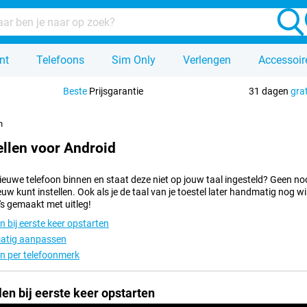
nt
Telefoons
Sim Only
Verlengen
Accessoir
Beste
Prijsgarantie
31 dagen
gra
n
ellen voor Android
nieuwe telefoon binnen en staat deze niet op jouw taal ingesteld? Geen noo
uw kunt instellen. Ook als je de taal van je toestel later handmatig nog wil
's gemaakt met uitleg!
en bij eerste keer opstarten
atig aanpassen
len per telefoonmerk
len bij eerste keer opstarten