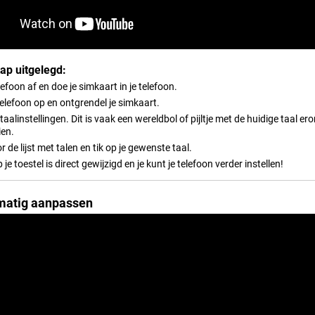
tap uitgelegd:
elefoon af en doe je simkaart in je telefoon.
telefoon op en ontgrendel je simkaart.
taalinstellingen. Dit is vaak een wereldbol of pijltje met de huidige taal ero
ien.
r de lijst met talen en tik op je gewenste taal.
 je toestel is direct gewijzigd en je kunt je telefoon verder instellen!
matig aanpassen