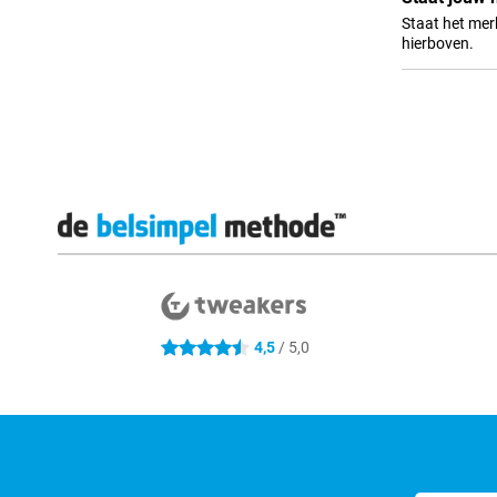
Staat het merk
hierboven.
Externe winkelbeoordelingen
4.5 sterren
4,5
/ 5,0