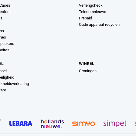
 Cases
Verlengcheck
ectors
Telecomnieuws
ks
Prepaid
Oude apparaat recyclen
ons
hes
speakers
soires
EL
WINKEL
mpel
Groningen
eiligheid
jkheidsverklaring
ware