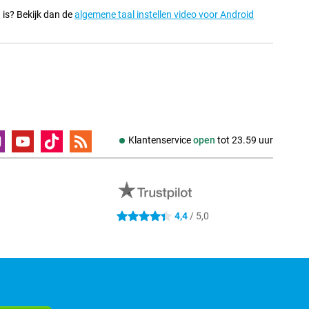
n is? Bekijk dan de
algemene taal instellen video voor Android
Klantenservice
open
tot
23.59 uur
4.4 sterren
4,4
/ 5,0