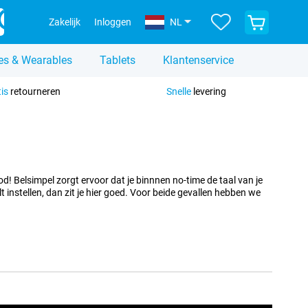
Bekijk
Zakelijk
Inloggen
NL
je
winkelwagen
es & Wearables
Tablets
Klantenservice
tis
retourneren
Snelle
levering
d! Belsimpel zorgt ervoor dat je binnnen no-time de taal van je
t instellen, dan zit je hier goed. Voor beide gevallen hebben we