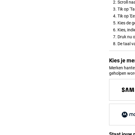
Scroll na
Tik op 'Ta
Tik op 'E
Kies de g
Kies, ind
Druk nu o
De taal va
Kies je me
Merken hanter
geholpen wor
Staat jouw 