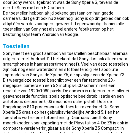
door Sony werd uitgebracht was de Sony Xperia S, tevens de
eerste Sony met een HD-scherm.
De toestellen hebben altijd bekend gestaan om hun goede
camera's, dat geldt ook nu zeker nog. Sony is op dit gebied dan ook
altijd één van de voorlopers geweest. Tegenwoordig draaien alle
toestellen van Sony net als veel andere fabrikanten op het
besturingssysteem Android van Google.
Toestellen
Sony heeft een groot aanbod van toestellen beschikbaar, allemaal
uitgerust met Android. Dit betekent dat Sony dus ook alleen maar
smartphones in haar assortiment heeft. Veel van deze toestellen
zijn ook nog eens waterdicht en stofbestendig. Het absolute
topmodel van Sony is de Xperia Z5, de opvolger van de Xperia Z3.
Dit weergaloze toestel beschikt over een fantastische 23.-
megapixel camera en een 5.2 inch ips-LCD scherm met een
resolutie van 1920x1080 pixels. De camera is uitgerust met allerlei
geavanceerde functies, zoals optische beeldstabilisatie en een
autofocus die binnen 0,03 seconden scherpstelt. Door de
Snapdragon 810 processor is dit toestel razendsnel. De Sony
Xperia Z5 draait op het gebruiksvriendelijke Android 5.1 en het
toestel is water- en stofbestendig. Daarnaast biedt Sony
mogelijkheden voor koppeling met de Playstation 4. De Z5 is ook in
compacte versie verkrijgbaar als de Sony Xperia Z5 Compact. In