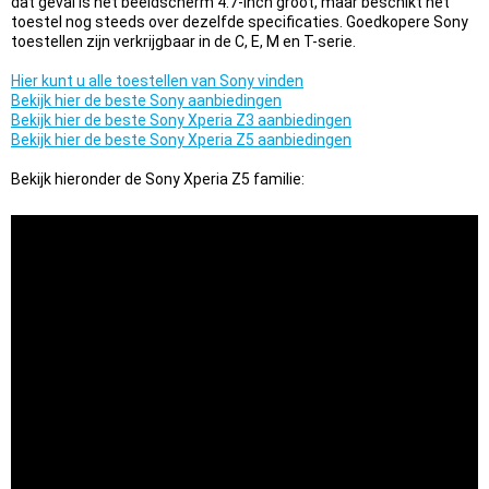
dat geval is het beeldscherm 4.7-inch groot, maar beschikt het
toestel nog steeds over dezelfde specificaties. Goedkopere Sony
toestellen zijn verkrijgbaar in de C, E, M en T-serie.
Hier kunt u alle toestellen van Sony vinden
Bekijk hier de beste Sony aanbiedingen
Bekijk hier de beste Sony Xperia Z3 aanbiedingen
Bekijk hier de beste Sony Xperia Z5 aanbiedingen
Bekijk hieronder de Sony Xperia Z5 familie: