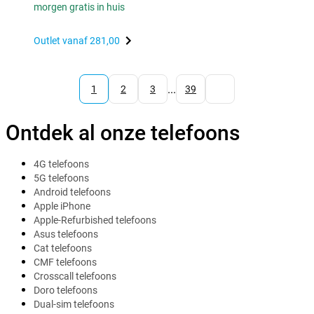
morgen gratis in huis
Outlet vanaf
281,00
...
1
2
3
39
Ontdek al onze telefoons
4G telefoons
5G telefoons
Android telefoons
Apple iPhone
Apple-Refurbished telefoons
Asus telefoons
Cat telefoons
CMF telefoons
Crosscall telefoons
Doro telefoons
Dual-sim telefoons