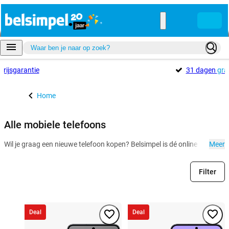
Prijsgarantie
31 dagen
gra
Home
Alle mobiele telefoons
Wil je graag een nieuwe telefoon kopen? Belsimpel is dé online speciali
Meer
Filter
Deal
Deal