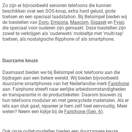
Zo zijn er bijvoorbeeld senioren telefoons die kunnen
beschikken over een SOS-knop, extra hard geluid, grote
toetsen en een speciaal laadstation. Bij Belsimpel bieden wij
de toestellen van
Doro
,
Emporia
,
Maxcom
,
Gigaset
en
Fysic
die speciaal voor ouderen zijn gemaakt. Deze toestellen zijn
zowel te verkrijgen als 'ouderwets' mobieltje met 'multi-tap'
toetsen, als nostalgische flipphone of als smartphone.
Duurzame keuze
Daarnaast bieden we bij Belsimpel ook telefoons aan die
bijdragen aan een betere wereld. Wij bieden bijvoorbeeld
duurzame smartphones van het Nederlandse merk
Fairphone
aan. Fairphone streeft naar eerlijke arbeidsomstandigheden
en transparantie in de productieketen. Daarom bouwen zij
hun telefoons modulair en met gerecyclede materialen. Als er
iets aan stuk gaat, repareer je hem zelf heel eenvoudig. Meer
weten? Neem een kijkje bij de
Fairphone (Gen. 6)
.
Ook onze outlet-modellen bieden een duurzamere keuze.