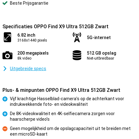
Beste Prijsgarantie
Specificaties OPPO Find X9 Ultra 512GB Zwart
6.82 inch
5G-internet
3168x1440 pixels
200 megapixels
512 GB opslag
8k video
Niet-uitbreidbaar
Uitgebreide specs
Plus- & minpunten OPPO Find X9 Ultra 512GB Zwart
Vijf krachtige Hasselblad-camera’s op de achterkant voor
indrukwekkende foto- en videokwaliteit
Pluspunt
De 8K-videokwaliteit en 4K-selfiecamera zorgen voor
haarscherpe video's
Pluspunt
Geen mogelijkheid om de opslagcapaciteit uit te breiden met
een microSD-kaart
Minpunt