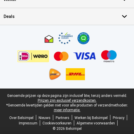
Deals
Certificaten, betaalmethoden, bezorgingsdienst partners
Juridische voettekst
Genoemde prijzen op deze pagina zijn inclusief btw, tenzij anders vermeld.
Prijzen zijn exclusief verzendkosten.
*Genoemde levertijden gelden niet voor alle producten of verzendmethoden:
meer informatie.
Over Belsimpel
Nieuws
Partners
Werken bij Belsimpel
Privacy
Impressum
Cookievoorkeuren
Algemene voorwaarden
© 2026 Belsimpel