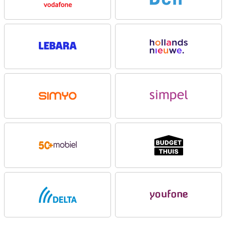
Dubbele 200MP en slimme portretfuncties
Met maar liefst vijf camera’s op de achterkant van de OPPO Find
X9 Ultra leg je in elke situatie het ideale beeld vast. Met de twee
200MP-camera’s leg je extreem veel detail vast, zelfs als je later
inzoomt. De 200MP-telelens gebruik je vooral om objecten
dichterbij te halen zonder kwaliteitsverlies. Ideaal als je flexibiliteit
wilt tijdens het fotograferen. Dankzij slimme portretfilters en het
LUMO Portrait Flash-algoritme zien gezichten er natuurlijk en goed
belicht uit. De camera stelt snel en nauwkeurig scherp. De OPPO
Find X9 Ultra helpt je om moeiteloos indrukwekkende foto’s te
maken.
Veelzijdige camera's met zoom en groothoek
Met de 50MP-telelens en 10x optische zoom haal je verre
onderwerpen haarscherp dichtbij. Ideaal voor sport, natuur of
concerten. De 230mm-brandpuntsafstand zorgt voor beelden met
een detailniveau dat je normaal bij professionele camera’s ziet.
Zelfs op afstand blijven foto’s strak en stabiel. De OPPO Find X9
Ultra geeft je veel creatieve vrijheid tijdens het fotograferen en
filmen.
De 50MP-ultragroothoekcamera legt juist extra brede beelden
vast. Ideaal voor landschappen of grote groepen. Dankzij de grote