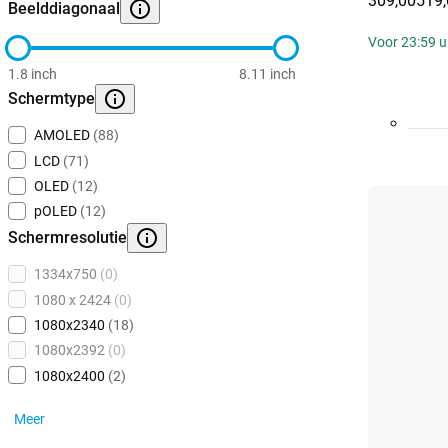
309,00
519,
Beelddiagonaal
Voor 23:59 uu
1.8 inch
8.11 inch
Schermtype
AMOLED
(88)
LCD
(71)
OLED
(12)
pOLED
(12)
Schermresolutie
1334x750
(0)
1080 x 2424
(0)
1080x2340
(18)
1080x2392
(0)
1080x2400
(2)
Meer