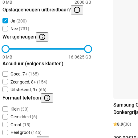
0 MB
2000 GB
Opslaggeheugen uitbreidbaar?
Ja
(200)
Nee
(731)
Werkgeheugen
0 MB
16.0625 GB
Accuduur (volgens klanten)
Goed, 7+
(165)
Zeer goed, 8+
(154)
Uitstekend, 9+
(66)
Formaat telefoon
Samsung G
Klein
(30)
Donkergrij
Gemiddeld
(6)
8.9
(30)
Groot
(15)
Heel groot
(145)