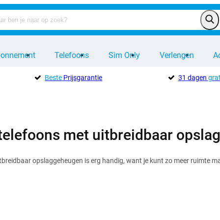
bonnement
Telefoons
Sim Only
Verlengen
A
Beste
Prijsgarantie
31 dagen
grat
telefoons met uitbreidbaar opsl
tbreidbaar opslaggeheugen is erg handig, want je kunt zo meer ruimte mak