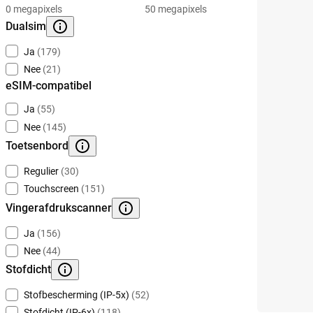
0 megapixels
50 megapixels
Dualsim
Ja
(179)
Nee
(21)
eSIM-compatibel
Ja
(55)
Nee
(145)
Toetsenbord
Regulier
(30)
Touchscreen
(151)
Vingerafdrukscanner
Ja
(156)
Nee
(44)
Stofdicht
Stofbescherming (IP-5x)
(52)
Stofdicht (IP-6x)
(118)