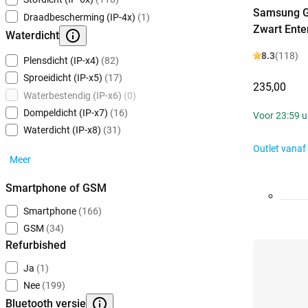
Samsung G
Draadbescherming (IP-4x)
(1)
Zwart Enter
Waterdicht
8.3
(118)
Plensdicht (IP-x4)
(82)
Sproeidicht (IP-x5)
(17)
235,00
Waterbestendig (IP-x6)
(0)
Dompeldicht (IP-x7)
(16)
Voor 23:59 uu
Waterdicht (IP-x8)
(31)
Outlet vanaf
Meer
Smartphone of GSM
Smartphone
(166)
GSM
(34)
Refurbished
Ja
(1)
Nee
(199)
Bluetooth versie