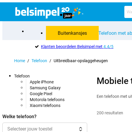
Buitenkansjes
Telefoon met a
Klanten beoordelen Belsimpel met
4.4/5
Home
/
Telefoon
/
Uitbreidbaar-opslaggeheugen
Telefoon
Mobiele 
Apple iPhone
Samsung Galaxy
Google Pixel
Een telefoon met ui
Motorola telefoons
Xiaomi telefoons
200
resultaten
Welke telefoon?
Selecteer jouw toestel