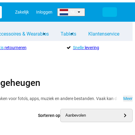
Zakelijk
Inloggen
NL
ccessoires & Wearables
Tablets
Klantenservice
is
retourneren
Snelle
levering
aggeheugen
en voor foto's, apps, muziek en andere bestanden. Vaak kan dit met een m
Meer
Sorteren op
Aanbevolen