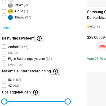
Zilver
(2)
Goud
(1)
Samsung G
Donkerbla
Blauw
(27)
9
(318)
Meer
329,00
529,
Besturingssysteem
Sche
Android
(167)
iOS
(0)
Voor 23:59 uu
Eigen Besturingssysteem
(30)
iPhone
(0)
Maximale internetverbinding
5G
(107)
4G
(93)
Opslaggeheugen