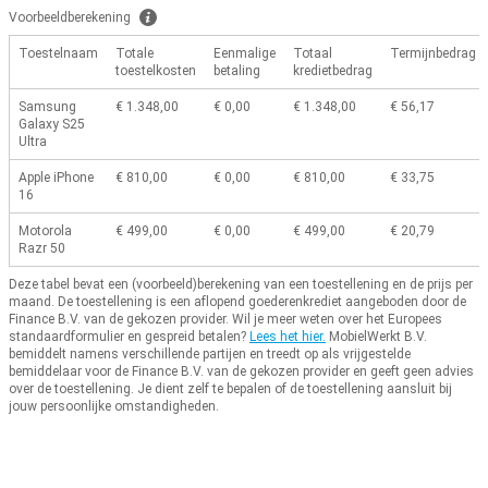
Voorbeeldberekening
Toestelnaam
Totale
Eenmalige
Totaal
Termijnbedrag
toestelkosten
betaling
kredietbedrag
Samsung
€ 1.348,00
€ 0,00
€ 1.348,00
€ 56,17
Galaxy S25
Ultra
Apple iPhone
€ 810,00
€ 0,00
€ 810,00
€ 33,75
16
Motorola
€ 499,00
€ 0,00
€ 499,00
€ 20,79
Razr 50
Deze tabel bevat een (voorbeeld)berekening van een toestellening en de prijs per
maand.
De toestellening is een aflopend goederenkrediet aangeboden door de
Finance B.V. van de gekozen provider.
Wil je meer weten over het Europees
standaardformulier en gespreid betalen?
Lees het hier.
MobielWerkt B.V.
bemiddelt namens verschillende partijen en treedt op als vrijgestelde
bemiddelaar voor de Finance B.V. van de gekozen provider en geeft geen advies
over de toestellening.
Je dient zelf te bepalen of de toestellening aansluit bij
jouw persoonlijke omstandigheden.