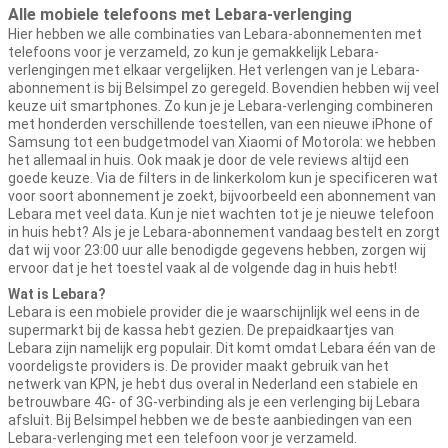
Alle mobiele telefoons met Lebara-verlenging
Hier hebben we alle combinaties van Lebara-abonnementen met
telefoons voor je verzameld, zo kun je gemakkelijk Lebara-
verlengingen met elkaar vergelijken. Het verlengen van je Lebara-
abonnement is bij Belsimpel zo geregeld. Bovendien hebben wij veel
keuze uit smartphones. Zo kun je je Lebara-verlenging combineren
met honderden verschillende toestellen, van een nieuwe iPhone of
Samsung tot een budgetmodel van Xiaomi of Motorola: we hebben
het allemaal in huis. Ook maak je door de vele reviews altijd een
goede keuze. Via de filters in de linkerkolom kun je specificeren wat
voor soort abonnement je zoekt, bijvoorbeeld een abonnement van
Lebara met veel data. Kun je niet wachten tot je je nieuwe telefoon
in huis hebt? Als je je Lebara-abonnement vandaag bestelt en zorgt
dat wij voor 23:00 uur alle benodigde gegevens hebben, zorgen wij
ervoor dat je het toestel vaak al de volgende dag in huis hebt!
Wat is Lebara?
Lebara is een mobiele provider die je waarschijnlijk wel eens in de
supermarkt bij de kassa hebt gezien. De prepaidkaartjes van
Lebara zijn namelijk erg populair. Dit komt omdat Lebara één van de
voordeligste providers is. De provider maakt gebruik van het
netwerk van KPN, je hebt dus overal in Nederland een stabiele en
betrouwbare 4G- of 3G-verbinding als je een verlenging bij Lebara
afsluit. Bij Belsimpel hebben we de beste aanbiedingen van een
Lebara-verlenging met een telefoon voor je verzameld.