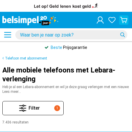
Beste
Prijsgarantie
Telefoon met abonnement
Alle mobiele telefoons met Lebara-
verlenging
Heb je al een Lebara-abonnement en wil je deze graag verlengen met een nieuwe
telefoon? Dan ben je bij Belsimpel aan het goede adres. Bij ons heb je de keuze
Lees meer...
uit veel smartphones: je kunt een Lebara-abonnement afsluiten met een iPhone
13 of met een Samsung Galaxy A54. Zoek bij ons de juiste telefoon voor jou uit.
Zo vindt iedereen een Lebara verlenging met smartphone die bij jou past.
Filter
1
7.436 resultaten
Producten