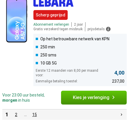
Scherp geprijsd
Abonnement verlengen
2 jaar
Gratis verzekerd tegen misbruik
prijsdetails
Op het betrouwbare netwerk van KPN
250 min
250 sms
10 GB 5G
Eerste 12 maanden van 8,00 per maand
4,00
voor:
237,00
Eenmalige betaling toestel:
Voor 23:00 uur besteld,
Kies je verlenging
morgen
in huis
1
2
…
15