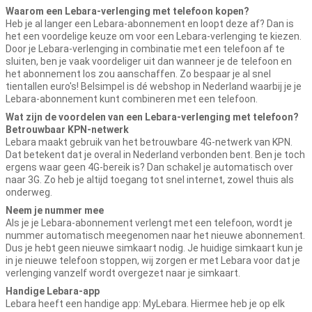
Waarom een Lebara-verlenging met telefoon kopen?
Heb je al langer een Lebara-abonnement en loopt deze af? Dan is
het een voordelige keuze om voor een Lebara-verlenging te kiezen.
Door je Lebara-verlenging in combinatie met een telefoon af te
sluiten, ben je vaak voordeliger uit dan wanneer je de telefoon en
het abonnement los zou aanschaffen. Zo bespaar je al snel
tientallen euro's! Belsimpel is dé webshop in Nederland waarbij je je
Lebara-abonnement kunt combineren met een telefoon.
Wat zijn de voordelen van een Lebara-verlenging met telefoon?
Betrouwbaar KPN-netwerk
Lebara maakt gebruik van het betrouwbare 4G-netwerk van KPN.
Dat betekent dat je overal in Nederland verbonden bent. Ben je toch
ergens waar geen 4G-bereik is? Dan schakel je automatisch over
naar 3G. Zo heb je altijd toegang tot snel internet, zowel thuis als
onderweg.
Neem je nummer mee
Als je je Lebara-abonnement verlengt met een telefoon, wordt je
nummer automatisch meegenomen naar het nieuwe abonnement.
Dus je hebt geen nieuwe simkaart nodig. Je huidige simkaart kun je
in je nieuwe telefoon stoppen, wij zorgen er met Lebara voor dat je
verlenging vanzelf wordt overgezet naar je simkaart.
Handige Lebara-app
Lebara heeft een handige app: MyLebara. Hiermee heb je op elk