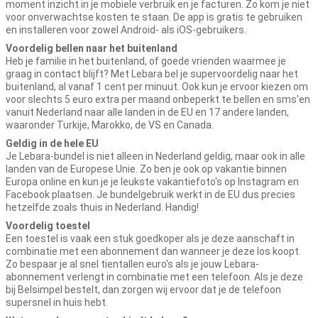
moment inzicht in je mobiele verbruik en je facturen. Zo kom je niet
voor onverwachtse kosten te staan. De app is gratis te gebruiken
en installeren voor zowel Android- als iOS-gebruikers.
Voordelig bellen naar het buitenland
Heb je familie in het buitenland, of goede vrienden waarmee je
graag in contact blijft? Met Lebara bel je supervoordelig naar het
buitenland, al vanaf 1 cent per minuut. Ook kun je ervoor kiezen om
voor slechts 5 euro extra per maand onbeperkt te bellen en sms'en
vanuit Nederland naar alle landen in de EU en 17 andere landen,
waaronder Turkije, Marokko, de VS en Canada.
Geldig in de hele EU
Je Lebara-bundel is niet alleen in Nederland geldig, maar ook in alle
landen van de Europese Unie. Zo ben je ook op vakantie binnen
Europa online en kun je je leukste vakantiefoto's op Instagram en
Facebook plaatsen. Je bundelgebruik werkt in de EU dus precies
hetzelfde zoals thuis in Nederland. Handig!
Voordelig toestel
Een toestel is vaak een stuk goedkoper als je deze aanschaft in
combinatie met een abonnement dan wanneer je deze los koopt.
Zo bespaar je al snel tientallen euro's als je jouw Lebara-
abonnement verlengt in combinatie met een telefoon. Als je deze
bij Belsimpel bestelt, dan zorgen wij ervoor dat je de telefoon
supersnel in huis hebt.