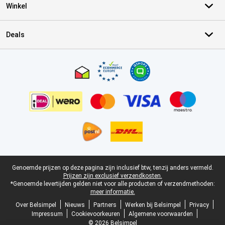
Winkel
Deals
Certificaten, betaalmethoden, bezorgingsdienst partners
Juridische voettekst
Genoemde prijzen op deze pagina zijn inclusief btw, tenzij anders vermeld.
Prijzen zijn exclusief verzendkosten.
*Genoemde levertijden gelden niet voor alle producten of verzendmethoden:
meer informatie.
Over Belsimpel
Nieuws
Partners
Werken bij Belsimpel
Privacy
Impressum
Cookievoorkeuren
Algemene voorwaarden
© 2026 Belsimpel