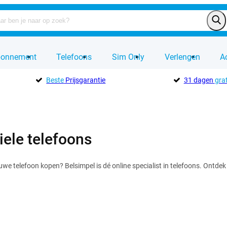
bonnement
Telefoons
Sim Only
Verlengen
A
Beste
Prijsgarantie
31 dagen
grat
iele telefoons
euwe telefoon kopen? Belsimpel is dé online specialist in telefoons. Ontd