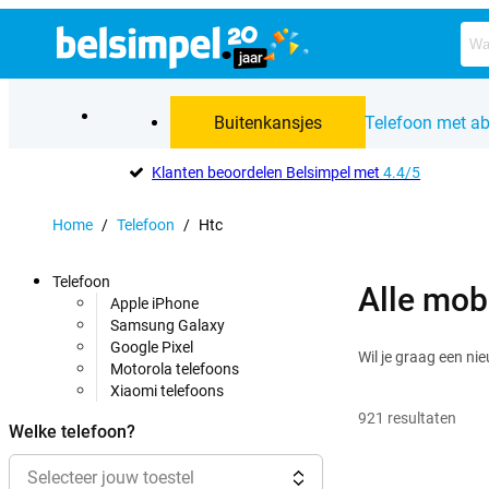
Buitenkansjes
Telefoon met a
Klanten beoordelen Belsimpel met
4.4/5
Home
/
Telefoon
/
Htc
Telefoon
Alle mob
Apple iPhone
Samsung Galaxy
Google Pixel
Wil je graag een ni
Motorola telefoons
Xiaomi telefoons
921
resultaten
Welke telefoon?
Selecteer jouw toestel