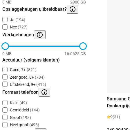
0 MB
2000 GB
Opslaggeheugen uitbreidbaar?
Ja
(194)
Nee
(727)
Werkgeheugen
0 MB
16.0625 GB
Accuduur (volgens klanten)
Goed, 7+
(821)
Zeer goed, 8+
(784)
Uitstekend, 9+
(416)
Formaat telefoon
Samsung G
Klein
(49)
Donkergrij
Gemiddeld
(144)
9
(31)
Groot
(198)
Heel groot
(496)