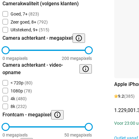
Camerakwaliteit (volgens klanten)
Goed, 7+
(823)
Zeer goed, 8+
(792)
Uitstekend, 9+
(515)
Camera achterkant - megapixel
0 megapixels
200 megapixels
Camera achterkant - video-
opname
< 720p
(80)
Apple iPho
1080p
(78)
9.2
(385)
4k
(480)
8k
(232)
1.229,00
1.
Frontcam - megapixel
Voor 23:00 u
0 megapixels
50 megapixels
Outlet vanaf