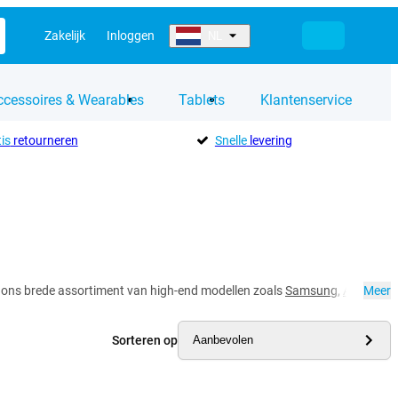
Zakelijk
Inloggen
NL
ccessoires & Wearables
Tablets
Klantenservice
is
retourneren
Snelle
levering
ek ons brede assortiment van high-end modellen zoals
Samsung
,
Apple
Meer
en
Sorteren op
Aanbevolen