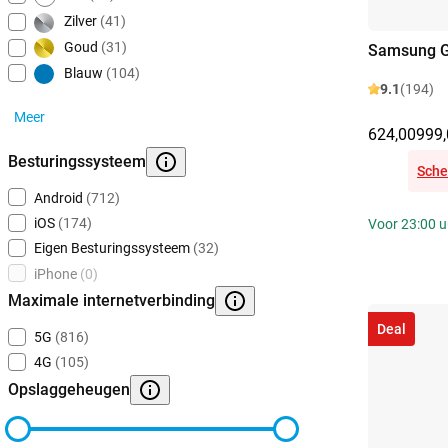
Zilver
(41)
Goud
(31)
Samsung G
Blauw
(104)
9.1
(194)
Meer
624,00
999,
Besturingssysteem
Sche
Android
(712)
iOS
(174)
Voor 23:00 u
Eigen Besturingssysteem
(32)
iPhone
(0)
Maximale internetverbinding
Deal
5G
(816)
4G
(105)
Opslaggeheugen