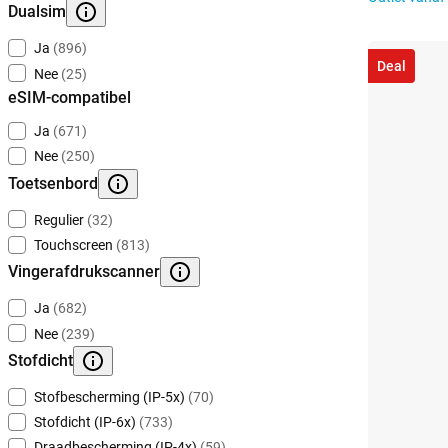
Dualsim
Ja
(896)
Deal
Nee
(25)
eSIM-compatibel
Ja
(671)
Nee
(250)
Toetsenbord
Regulier
(32)
Touchscreen
(813)
Vingerafdrukscanner
Ja
(682)
Nee
(239)
Stofdicht
Stofbescherming (IP-5x)
(70)
Stofdicht (IP-6x)
(733)
Draadbescherming (IP-4x)
(59)