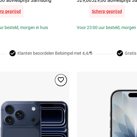
00 adviesprijs Samsung
329,00
529,00 adviesprijs 
rp geprijsd
Scherp geprijsd
ur besteld, morgen in huis
Voor 23:00 uur besteld, morgen 
Klanten beoordelen Belsimpel met 4,4/5
Gratis