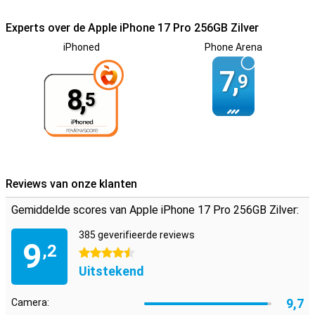
bezig bent. Wil je wel de nieuwste Apple-technologie, maar heb je
niet per se Pro-functies nodig? Dan is de
iPhone 17
een slimme
Experts over de Apple iPhone 17 Pro 256GB Zilver
keuze met een vriendelijker prijskaartje.
iPhoned
Phone Arena
7,
9
8,
5
Reviews van onze klanten
Gemiddelde scores van Apple iPhone 17 Pro 256GB Zilver:
385 geverifieerde reviews
9
,2
4.5 sterren
Uitstekend
9,7
Camera: