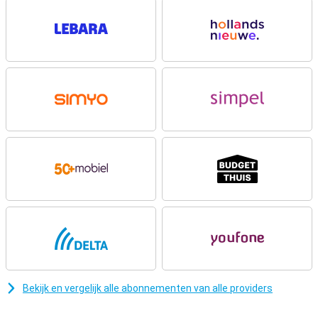
over de batterij. Ben je juist op zoek naar een extra lichte en dunne
smartphone? Bekijk dan zeker eens de gloednieuwe
iPhone Air
:
superdun, razendsnel én voorzien van Apple Intelligence.
Levendig Super Retina XDR-display
Het 6.3-inch Super Retina XDR-display is helderder en sterker dan
ooit, met een piekhelderheid van 3000 nits en vloeiende weergave
dankzij ProMotion tot 120Hz. Het scherm is voorzien van Ceramic
Shield 2, dat nu ook de achterkant beschermt. De nieuwe coating is
drie keer krasbestendiger en vermindert reflecties zichtbaar. Met
dit vernieuwde scherm geniet je overal van scherpe beelden, of je
nu buiten in de zon staat of een film kijkt in bed.
A19 Pro-chip en Apple Intelligence
De A19 Pro-chip levert tot 40% betere prestaties dan zijn
voorganger en tilt alles wat je doet naar een hoger niveau. Of je nu
schakelt tussen zware apps, real-time vertalingen uitvoert of
grafisch indrukwekkende games speelt: alles voelt razendsnel en
vloeiend aan. Dankzij de nieuwe N1-chip geniet je van snellere en
stabielere verbindingen via WiFi 7 en Bluetooth 6, ideaal voor
AirDrop, hotspot en je
AirPods
.
Bekijk en vergelijk alle abonnementen van alle providers
Ultiem camerasysteem voor creatievelingen