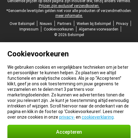
Juridische voettekst
Genoemde prijzen op deze pagina zijn inclusief btw, tenzij anders vermeld.
Prijzen zijn exclusief verzendkosten.
*Genoemde levertijden gelden niet voor alle producten of verzendmethoden:
meer informatie.
Over Belsimpel
Nieuws
Partners
Werken bij Belsimpel
Privacy
Impressum
Cookievoorkeuren
Algemene voorwaarden
© 2026 Belsimpel
Cookievoorkeuren
We gebruiken cookies en vergelijkbare technieken om je beter
en persoonlijker te kunnen helpen. Zo plaatsen we altijd
functionele en analytische cookies. Als je op “Accepteren”
klikt, geef je ons ook toestemming om jouw gegevens te
verzamelen en te delen met 3 partners voor
marketingdoeleinden. Zo kunnen we advertenties tonen die
voor jou relevant zijn. Je kunt je toestemming altijd eenvoudig
intrekken of wijzigen. Scroll hiervoor naar de onderkant van de
pagina en klik in de footer op 'Cookievoorkeuren'. Lees meer
over onze cookies in onze
privacy-
en
cookieverklaring
.
Accepteren