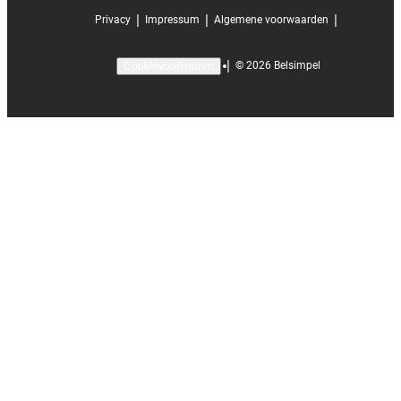
|
|
|
Privacy
Impressum
Algemene voorwaarden
|
©
2026
Belsimpel
Cookievoorkeuren