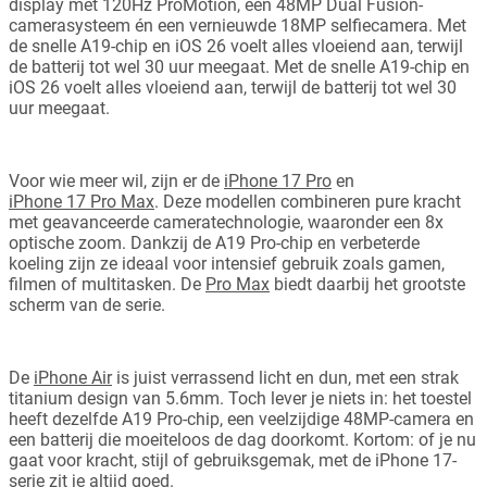
display met 120Hz ProMotion, een 48MP Dual Fusion-
camerasysteem én een vernieuwde 18MP selfiecamera. Met
de snelle A19-chip en iOS 26 voelt alles vloeiend aan, terwijl
de batterij tot wel 30 uur meegaat. Met de snelle A19-chip en
iOS 26 voelt alles vloeiend aan, terwijl de batterij tot wel 30
uur meegaat.
Voor wie meer wil, zijn er de
iPhone 17 Pro
en
iPhone 17 Pro Max
. Deze modellen combineren pure kracht
met geavanceerde cameratechnologie, waaronder een 8x
optische zoom. Dankzij de A19 Pro-chip en verbeterde
koeling zijn ze ideaal voor intensief gebruik zoals gamen,
filmen of multitasken. De
Pro Max
biedt daarbij het grootste
scherm van de serie.
De
iPhone Air
is juist verrassend licht en dun, met een strak
titanium design van 5.6mm. Toch lever je niets in: het toestel
heeft dezelfde A19 Pro-chip, een veelzijdige 48MP-camera en
een batterij die moeiteloos de dag doorkomt. Kortom: of je nu
gaat voor kracht, stijl of gebruiksgemak, met de iPhone 17-
serie zit je altijd goed.