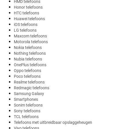
HMD telefoons
Honor telefoons
HTC telefoons
Huawei telefoons
iOS telefoons
LG telefoons
Maxcom telefoons
Motorola telefoons
Nokia telefoons
Nothing telefoons
Nubia telefoons
OnePlus telefoons
Oppo telefoons
Poco telefoons
Realme telefoons
Redmagic telefoons
Samsung Galaxy
Smartphones
Sonim telefoons
Sony telefoons
TCL telefoons
Telefoons met uitbreidbaar opslaggeheugen
Vivo telefoons