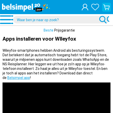
Bekijk
je
winke
Beste
Prijsgarantie
Apps installeren voor WIleyfox
Wileyfox-smartphones hebben Android als besturingssysteem.
Dat betekent dat je automatisch toegang hebt tot de Play Store,
waaruit je miljoenen apps kunt downloaden zoals WhatsApp en de
NS Reisplanner. Hier leggen we uit hoe je zo'n app op je Wileyfox-
telefoon installeert. Zo haal je alles uit je Wileyfox-toestel.
En ben
je toch al apps aan het installeren? Download dan direct
de
Belsimpel app
!