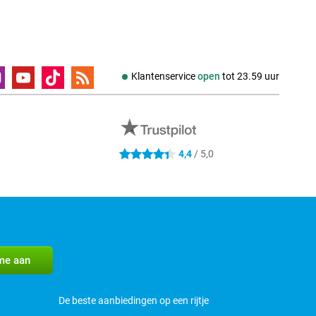
Klantenservice
open
tot
23.59 uur
4.4 sterren
4,4
/ 5,0
De beste aanbiedingen op een rijtje