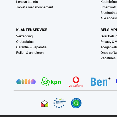
Lenovo tablets
Koptelefo
Tablets met abonnement
Smartwatc
Bluetooth 
Alle acces
KLANTENSERVICE
BELSIMP
Verzending
Over Belsi
Orderstatus
Privacy & V
Garantie & Reparatie
Toegankeli
Ruilen & annuleren
Onze soft
Vacatures