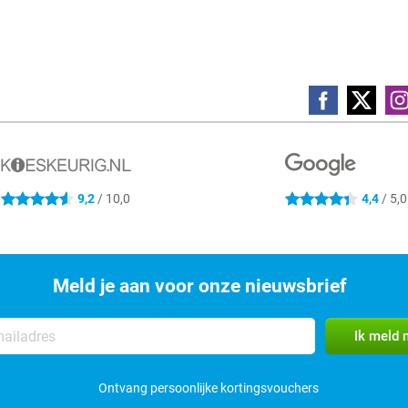
4.6 sterren
4.4 sterren
9,2
/ 10,0
4,4
/ 5,0
Meld je aan voor onze nieuwsbrief
Ontvang persoonlijke kortingsvouchers