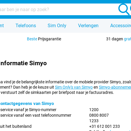
nt
Telefoons
Sim Only
Verlengen
Accessoir
Beste
Prijsgarantie
31 dagen
gra
informatie Simyo
 vind je de belangrijkste informatie over de mobiele provider Simyo, zoal
ment? Dan heb je de keuze uit
Sim Only's van Simyo
en
Simyo-abonnemen
verstuurt zelf de simkaarten per briefpost naar je factuuradres.
 contactgegevens van Simyo
nservice vanaf je Simyo-nummer
1200
service vanaf een vast telefoonnummer
0800 8007
1233
uit het buitenland
+31 612 001 233