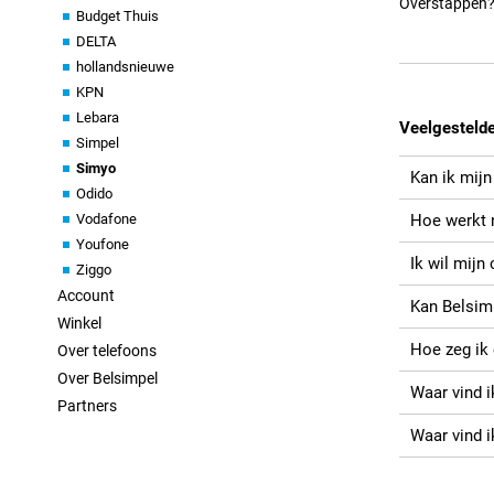
Overstappen
Budget Thuis
DELTA
hollandsnieuwe
KPN
Lebara
Veelgesteld
Simpel
Simyo
Kan ik mij
Odido
Vodafone
Hoe werkt 
Youfone
Ik wil mijn
Ziggo
Account
Kan Belsim
Winkel
Hoe zeg ik
Over telefoons
Over Belsimpel
Waar vind 
Partners
Waar vind 