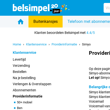
Buitenkansjes
Telefoon met abonneme
Home
Klanten beoordelen Belsimpel met
4.4/5
Home
Klantenservice
Providerinformatie
Simyo
Provider
Klantenservice
Levertijd
Verzending
Op deze pagina
Bestellen
Simyo-abonne
Let op!
Simyo 
Na je bestelling
Verlengen & Overstappen
Belangrijke
Abonnementen
Simyo klante
Providerinformatie
Simyo klanten
Voicemail
50+ mobiel
Voicemail van
Ben