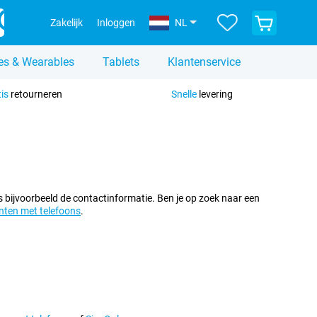
Bekijk
Zakelijk
Inloggen
NL
je
winkelwagen
es & Wearables
Tablets
Klantenservice
tis
retourneren
Snelle
levering
s bijvoorbeeld de contactinformatie. Ben je op zoek naar een
ten met telefoons
.