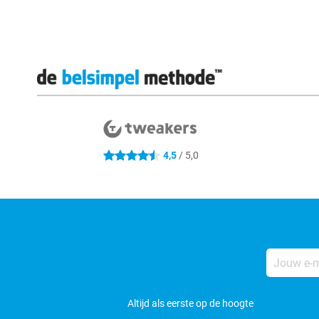
Externe winkelbeoordelingen
4.5 sterren
4,5
/ 5,0
Jouw
e-
mailadres
Altijd als eerste op de hoogte