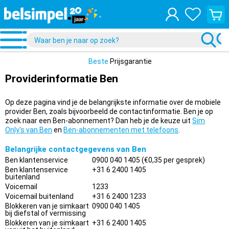
Bekijk
je
winke
Beste
Prijsgarantie
Providerinformatie Ben
Op deze pagina vind je de belangrijkste informatie over de mobiele
provider Ben, zoals bijvoorbeeld de contactinformatie. Ben je op
zoek naar een Ben-abonnement? Dan heb je de keuze uit
Sim
Only's van Ben
en
Ben-abonnementen met telefoons
.
Belangrijke contactgegevens van Ben
Ben klantenservice
0900 040 1405 (€0,35 per gesprek)
Ben klantenservice
+31 6 2400 1405
buitenland
Voicemail
1233
Voicemail buitenland
+31 6 2400 1233
Blokkeren van je simkaart
0900 040 1405
bij diefstal of vermissing
Blokkeren van je simkaart
+31 6 2400 1405