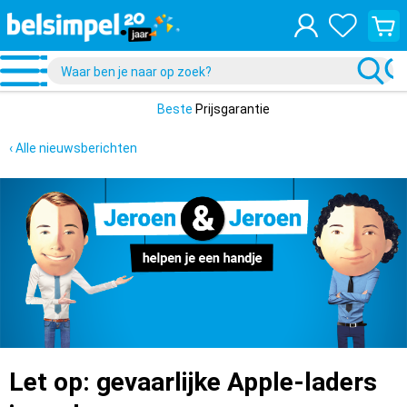
Bekijk
je
winke
Beste
Prijsgarantie
‹ Alle nieuwsberichten
Let op: gevaarlijke Apple-laders