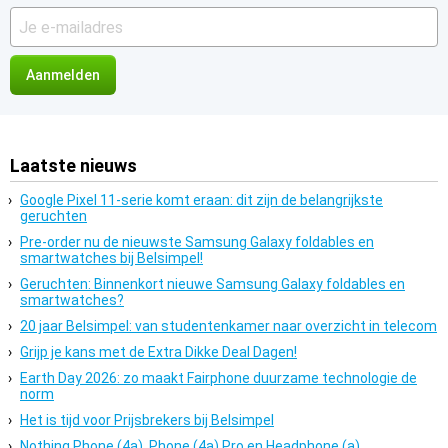
Je
e-
mailadres
Laatste nieuws
Google Pixel 11-serie komt eraan: dit zijn de belangrijkste
geruchten
Pre-order nu de nieuwste Samsung Galaxy foldables en
smartwatches bij Belsimpel!
Geruchten: Binnenkort nieuwe Samsung Galaxy foldables en
smartwatches?
20 jaar Belsimpel: van studentenkamer naar overzicht in telecom
Grijp je kans met de Extra Dikke Deal Dagen!
Earth Day 2026: zo maakt Fairphone duurzame technologie de
norm
Het is tijd voor Prijsbrekers bij Belsimpel
Nothing Phone (4a), Phone (4a) Pro en Headphone (a)