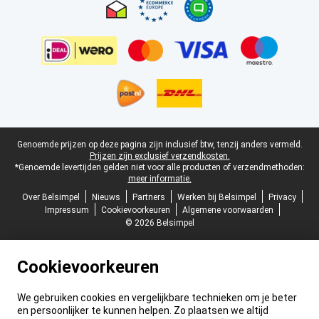
Juridische voettekst
Genoemde prijzen op deze pagina zijn inclusief btw, tenzij anders vermeld.
Prijzen zijn exclusief verzendkosten.
*Genoemde levertijden gelden niet voor alle producten of verzendmethoden:
meer informatie.
Over Belsimpel
Nieuws
Partners
Werken bij Belsimpel
Privacy
Impressum
Cookievoorkeuren
Algemene voorwaarden
© 2026 Belsimpel
Cookievoorkeuren
We gebruiken cookies en vergelijkbare technieken om je beter
en persoonlijker te kunnen helpen. Zo plaatsen we altijd