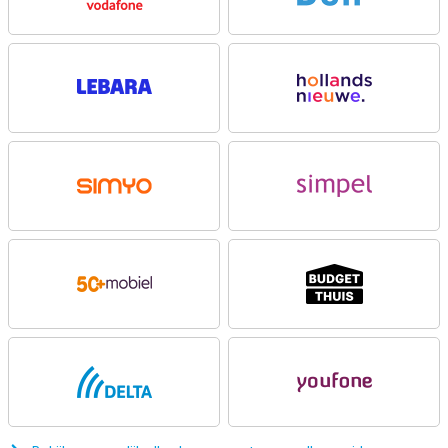
Nachtmodus, Portretmodus en HDR. Daarnaast helpt AI
automatisch met het verbeteren van je foto’s. De 8 megapixel
selfiecamera zorgt bovendien voor heldere selfies en
videogesprekken.
Vloeiend beeld
Op het grote 6.67 inch scherm kijk je comfortabel naar series,
video’s en social media. Dankzij de verversingssnelheid van 120Hz
voelen animaties extra vloeiend aan. Scrollen gaat soepel en ook
games reageren sneller. Het scherm haalt een helderheid tot 1050
nits, waardoor je buiten beter ziet wat er op het display staat.
Motorola gebruikt daarnaast Water Touch technologie. Hierdoor
blijft het touchscreen goed reageren wanneer het scherm nat is.
Dat is handig tijdens regenachtig weer of bij het zwembad. Door de
stereo speakers met Dolby Atmos klinkt muziek bovendien voller
en krachtiger tijdens het kijken van films of video’s.
Sterke hardware
De Motorola Moto G47 draait op een MediaTek Dimensity 6300-
processor met ondersteuning voor 5G. Hierdoor stream je soepel
video’s, gebruik je online apps en schakel je makkelijk tussen
verschillende taken. Dankzij 8GB RAM werkt de smartphone prettig
tijdens dagelijks gebruik. Je hebt standaard 128GB opslagruimte