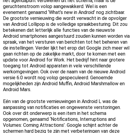
het agendapunt verdwenen uit het schema, maar is de
geruchtenstroom volop aangewakkerd. Wel is een
evenement genaamd ‘What’s new in Android’ nog zichtbaar.
De grootste vernieuwing die wordt verwacht in de opvolger
van Android Lollipop is de volledige spraakbesturing. Dit zou
betekenen dat letterlijk alle functies van de nieuwste
Android smartphones aangestuurd zouden kunnen worden via
spraak, van het versturen van berichten tot het beheren van
de instellingen. Verder lijkt het erop dat Google zich meer wil
gaan richten op de zakelijke markt, door te komen met een
update voor Android for Work. Het bedrijf hint naar grotere
toegang tot Android apparaten in vele verschillende
werkomgevingen. Ook over de naam van de nieuwe Android
versie 6.0 wordt nog volop gespeculeerd. Genoemde
mogelijkheden zijn Android Muffin, Android Marshmallow en
Android Mars.
Eén van de grootste vernieuwingen in Android L was de
aanpassing van notificaties en ongewenste verstoringen.
Ook over dit onderwerp is een item in het schema
opgenomen, genaamd ‘Notifications, Interruptions and
Volumes: Coming Attractions’. Google schijnt achter de
schermen hard bezig te zijn met verbeteringen van deze