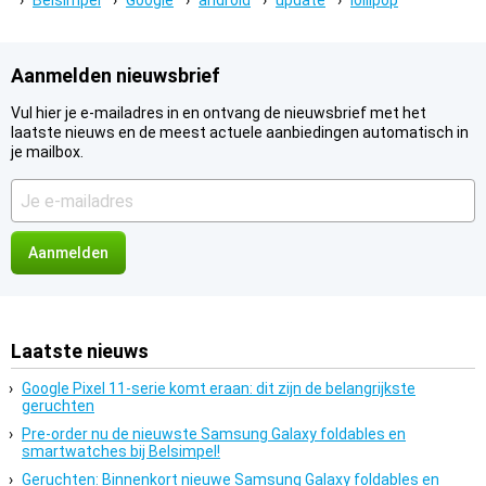
Belsimpel
Google
android
update
lollipop
Aanmelden nieuwsbrief
Vul hier je e-mailadres in en ontvang de nieuwsbrief met het
laatste nieuws en de meest actuele aanbiedingen automatisch in
je mailbox.
Je
e-
mailadres
Laatste nieuws
Google Pixel 11-serie komt eraan: dit zijn de belangrijkste
geruchten
Pre-order nu de nieuwste Samsung Galaxy foldables en
smartwatches bij Belsimpel!
Geruchten: Binnenkort nieuwe Samsung Galaxy foldables en