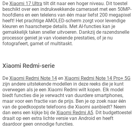
De
Xiaomi 17 Ultra
tilt dit naar een hoger niveau. Dit toestel
beschikt over een indrukwekkende cameraset met een 50MP-
hoofdlens en een telelens van één maar liefst 200 megapixel
heeft! Het prachtige AMOLED-scherm zorgt voor levendige
kleuren en haarscherpe details. Met AI-functies kan je
gemakkelijk taken sneller uitvoeren. Dankzij de razendsnelle
processor geniet je van vloeiende prestaties, of je nu
fotografeert, gamet of multitaskt.
Xiaomi Redmi-serie
De
Xiaomi Redmi Note 14
en
Xiaomi Redmi Note 14 Pro+ 5G
zijn andere uitstekende modellen in deze reeks die je kunt
overwegen als je een Xiaomi Redmi wilt kopen. Elk model
biedt functies die je verwacht van duurdere smartphones,
maar voor een fractie van de prijs. Ben je op zoek naar één
van de goedkoopste telefoons die Xiaomi aanbiedt? Neem
dan eens een kijkje bij de
Xiaomi Redmi A5
. Dit budgettoestel
draait op een extra lichte versie van Android en heeft
daardoor geen onnodige functies.