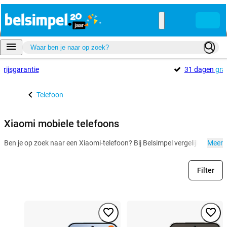
Prijsgarantie
31 dagen
gra
Telefoon
Xiaomi mobiele telefoons
Ben je op zoek naar een Xiaomi-telefoon? Bij Belsimpel vergelijk je gemak
Meer
Filter