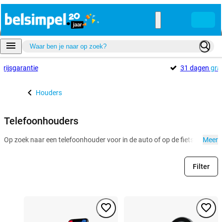
Prijsgarantie
31 dagen
gra
Houders
Telefoonhouders
Op zoek naar een telefoonhouder voor in de auto of op de fiets? Bekijk h
Meer
Filter