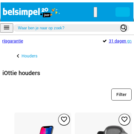
Prijsgarantie
31 dagen
gra
Houders
iOttie houders
Filter