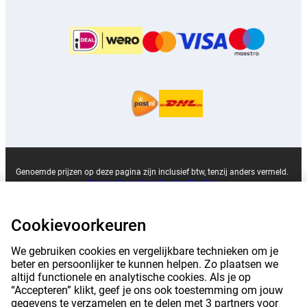
Genoemde prijzen op deze pagina zijn inclusief btw, tenzij anders vermeld.
Prijzen zijn exclusief verzendkosten.
*Genoemde levertijden gelden niet voor alle producten of verzendmethoden:
meer informatie.
Cookievoorkeuren
|
|
|
|
We gebruiken cookies en vergelijkbare technieken om je
Over Belsimpel
Nieuws
Partners
Werken bij Belsimpel
beter en persoonlijker te kunnen helpen. Zo plaatsen we
altijd functionele en analytische cookies. Als je op
|
|
|
Privacy
Impressum
Algemene voorwaarden
“Accepteren” klikt, geef je ons ook toestemming om jouw
gegevens te verzamelen en te delen met 3 partners voor