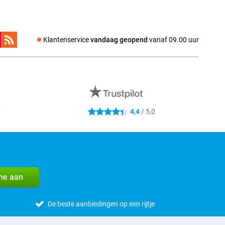
Klantenservice
vandaag geopend
vanaf 09.00 uur
0
4,4
/ 5,0
4.4 sterren
me aan
De beste aanbiedingen op een rijtje