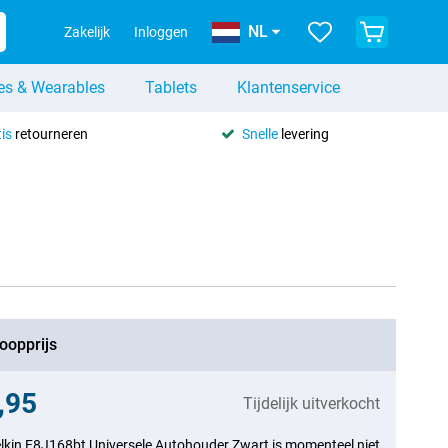
NL
Zakelijk
Inloggen
es & Wearables
Tablets
Klantenservice
is
retourneren
Snelle
levering
oopprijs
,95
Tijdelijk uitverkocht
lkin F8J168bt Universele Autohouder Zwart is momenteel niet