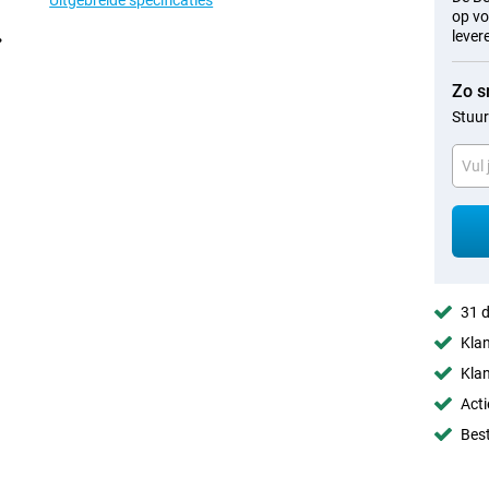
Uitgebreide specificaties
op vo
lever
Zo s
Stuur
31 d
Klan
Klan
Acti
Best