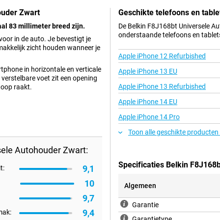
ouder Zwart
Geschikte telefoons en table
al 83 millimeter breed zijn.
De Belkin F8J168bt Universele Au
onderstaande telefoons en tablet
or in de auto. Je bevestigt je
e makkelijk zicht houden wanneer je
Apple iPhone 12 Refurbished
tphone in horizontale en verticale
Apple iPhone 13 EU
verstelbare voet zit een opening
Apple iPhone 13 Refurbished
noop raakt.
Apple iPhone 14 EU
Apple iPhone 14 Pro
Toon alle geschikte producten
sele Autohouder Zwart:
Specificaties Belkin F8J168
9,1
t:
10
Algemeen
9,7
Garantie
9,4
mak:
Garantietype