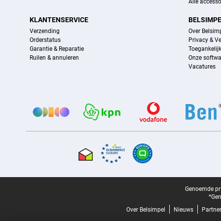
Alle accesso
KLANTENSERVICE
BELSIMP
Verzending
Over Belsim
Orderstatus
Privacy & Ve
Garantie & Reparatie
Toegankelij
Ruilen & annuleren
Onze softwa
Vacatures
Provider partners
Certificaten, betaalmethoden, bezorgingsdienst partners
Juridische voettekst
Genoemde prij
*Gen
Over Belsimpel
Nieuws
Partne