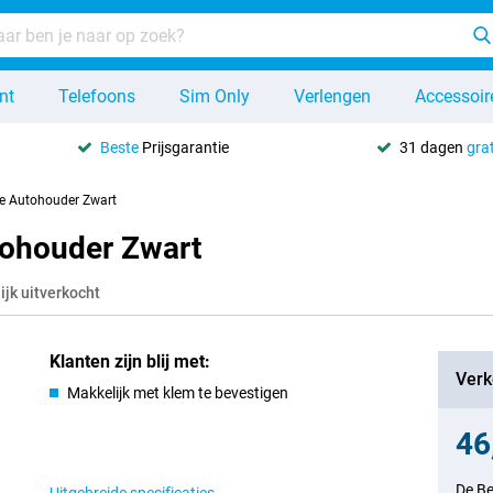
nt
Telefoons
Sim Only
Verlengen
Accessoir
Beste
Prijsgarantie
31 dagen
grat
le Autohouder Zwart
tohouder Zwart
lijk uitverkocht
Klanten zijn blij met:
Verk
Makkelijk met klem te bevestigen
46
De Be