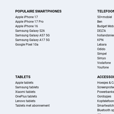
POPULAIRE SMARTPHONES
TELEFOO
Apple iPhone 17
50+mobiel
Apple iPhone 17 Pro
Ben
Apple iPhone 16
Budget Mobi
Samsung Galaxy S26
DELTA
Samsung Galaxy A57 5G
hollandsni
Samsung Galaxy A17 5G
KPN
Google Pixel 10a
Lebara
Odido
Simpel
Simyo
Vodafone
Youfone
TABLETS
ACCESSO
Apple tablets
Hoesjes & C
Samsung tablets
Screenprote
Xiaomi tablets
Powerbank
OnePlus tablets
Oordopjes
Lenovo tablets
Koptelefoo
Tablets met abonnement
Smartwatch
Bluetooth s