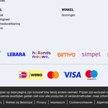
ires
EL
WINKEL
pel
Groningen
iligheid
kheidsverklaring
re
zen op deze pagina zijn inclusief btw, tenzij anders vermeld.
Prijzen zijn exclusief 
oemde levertijden gelden niet voor alle producten of verzendmethoden:
meer inform
rs
Werken bij Belsimpel
Privacy
Impressum
Cookievoorkeuren
Algemen