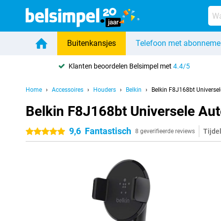
Buitenkansjes
Telefoon met abonneme
Klanten beoordelen Belsimpel met
4.4/5
Home
Accessoires
Houders
Belkin
Belkin F8J168bt Universe
Belkin F8J168bt Universele Au
9,6
Fantastisch
Tijde
5 sterren
8 geverifieerde reviews