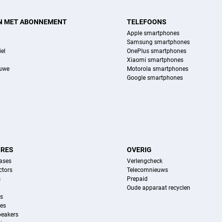
N MET ABONNEMENT
TELEFOONS
Apple smartphones
Samsung smartphones
el
OnePlus smartphones
Xiaomi smartphones
euwe
Motorola smartphones
Google smartphones
IRES
OVERIG
ases
Verlengcheck
ctors
Telecomnieuws
s
Prepaid
Oude apparaat recyclen
ns
es
peakers