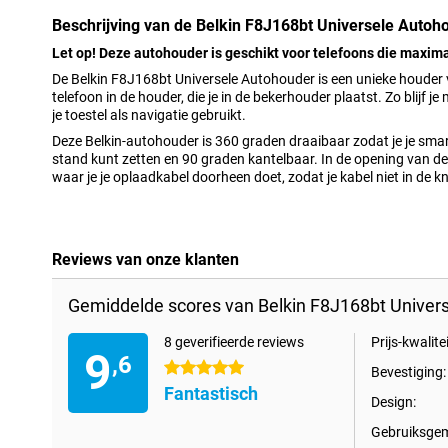
Beschrijving van de Belkin F8J168bt Universele Autoh
Let op! Deze autohouder is geschikt voor telefoons die maxima
De Belkin F8J168bt Universele Autohouder is een unieke houder vo
telefoon in de houder, die je in de bekerhouder plaatst. Zo blijf j
je toestel als navigatie gebruikt.
Deze Belkin-autohouder is 360 graden draaibaar zodat je je smar
stand kunt zetten en 90 graden kantelbaar. In de opening van de 
waar je je oplaadkabel doorheen doet, zodat je kabel niet in de k
Reviews van onze klanten
Gemiddelde scores van Belkin F8J168bt Univer
8 geverifieerde reviews
Prijs-kwalitei
9
,6
5 sterren
Bevestiging:
Fantastisch
Design:
Gebruiksge