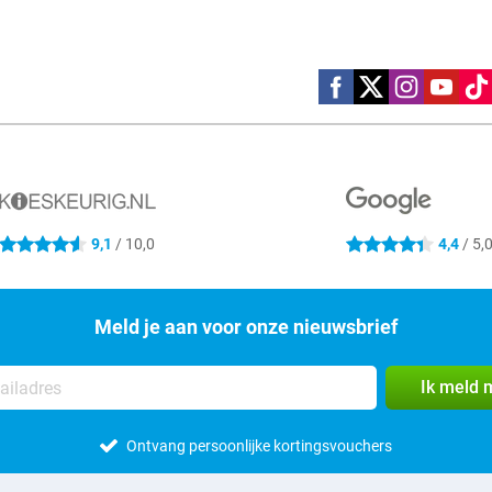
Social media
9,1
/ 10,0
4,4
/ 5,
4.6 sterren
4.4 sterren
Meld je aan voor onze nieuwsbrief
Ik meld 
Ontvang persoonlijke kortingsvouchers