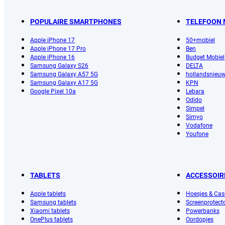
POPULAIRE SMARTPHONES
TELEFOON
Apple iPhone 17
50+mobiel
Apple iPhone 17 Pro
Ben
Apple iPhone 16
Budget Mobiel
Samsung Galaxy S26
DELTA
Samsung Galaxy A57 5G
hollandsnieu
Samsung Galaxy A17 5G
KPN
Google Pixel 10a
Lebara
Odido
Simpel
Simyo
Vodafone
Youfone
TABLETS
ACCESSOIR
Apple tablets
Hoesjes & Cas
Samsung tablets
Screenprotect
Xiaomi tablets
Powerbanks
OnePlus tablets
Oordopjes