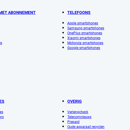
 MET ABONNEMENT
TELEFOONS
Apple smartphones
Samsung smartphones
OnePlus smartphones
Xiaomi smartphones
we
Motorola smartphones
Google smartphones
ES
OVERIG
es
Verlengcheck
ors
Telecomnieuws
Prepaid
Oude apparaat recyclen