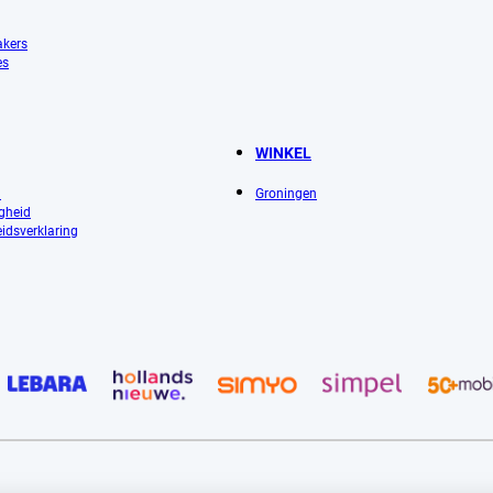
akers
es
WINKEL
l
Groningen
igheid
idsverklaring