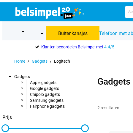
Buitenkansjes
Telefoon met a
Klanten beoordelen Belsimpel met
4.4/5
Home
/
Gadgets
/
Logitech
Gadgets
Gadgets
Apple gadgets
Google gadgets
Chipolo gadgets
Samsung gadgets
Fairphone gadgets
2
resultaten
Prijs