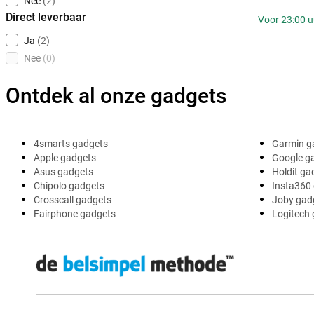
Nee
(2)
Direct leverbaar
Voor 23:00 u
Ja
(2)
Nee
(0)
Ontdek al onze gadgets
4smarts gadgets
Garmin g
Apple gadgets
Google g
Asus gadgets
Holdit ga
Chipolo gadgets
Insta360
Crosscall gadgets
Joby gad
Fairphone gadgets
Logitech