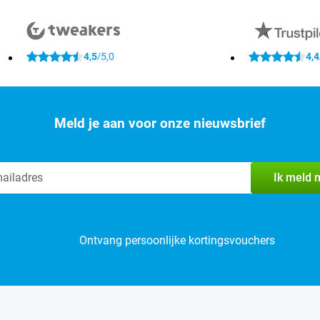
4,5
5,0
4,4
/
Meld je aan voor onze nieuwsbrief
Ik meld 
Ontvang persoonlijke kortingsvouchers