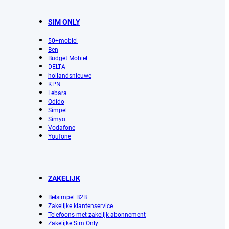
SIM ONLY
50+mobiel
Ben
Budget Mobiel
DELTA
hollandsnieuwe
KPN
Lebara
Odido
Simpel
Simyo
Vodafone
Youfone
ZAKELIJK
Belsimpel B2B
Zakelijke klantenservice
Telefoons met zakelijk abonnement
Zakelijke Sim Only