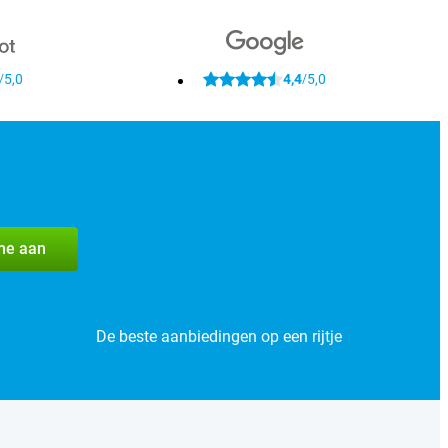
5,0
4,4
5,0
/
/
me aan
De beste aanbiedingen op een rijtje