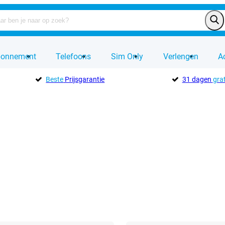
bonnement
Telefoons
Sim Only
Verlengen
A
Beste
Prijsgarantie
31 dagen
grat