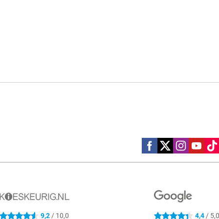
Social media
9,2
/ 10,0
4,4
/ 5,
4.6 sterren
4.4 sterren