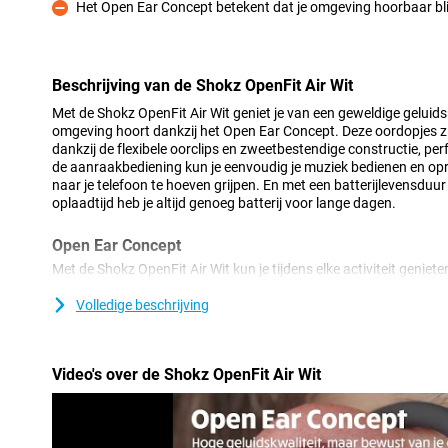
Het Open Ear Concept betekent dat je omgeving hoorbaar bli
Minpunt
Beschrijving van de Shokz OpenFit Air Wit
Met de Shokz OpenFit Air Wit geniet je van een geweldige geluidskw
omgeving hoort dankzij het Open Ear Concept. Deze oordopjes zi
dankzij de flexibele oorclips en zweetbestendige constructie, per
de aanraakbediening kun je eenvoudig je muziek bedienen en 
naar je telefoon te hoeven grijpen. En met een batterijlevensduur
oplaadtijd heb je altijd genoeg batterij voor lange dagen.
Open Ear Concept
Met de Shokz OpenFit Air Wit kun je tijdens elke activiteit geniet
oordopjes zijn ontworpen met een Open Ear Concept, wat betekent 
maar ernaast. Hierdoor blijven ze stevig op hun plaats zitten dan
Volledige beschrijving
zelfs tijdens intensieve workouts. Bovendien zijn ze zweetbeste
oren tijdens het sporten!
Video's over de Shokz OpenFit Air Wit
Gemakkelijk te bedienen
Heb je je handen vol en wil je toch je muziek bedienen? Geen pro
heeft aanraakbediening, zodat je gemakkelijk nummers kunt ove
aannemen zonder naar je telefoon te hoeven grijpen. Handig tijde