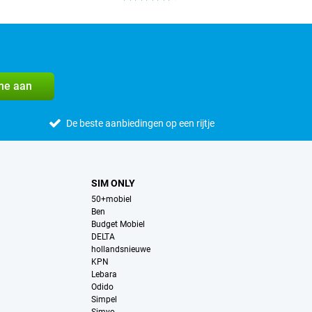
me aan
De beste aanbiedingen op een rijtje
SIM ONLY
50+mobiel
Ben
Budget Mobiel
DELTA
hollandsnieuwe
KPN
Lebara
Odido
Simpel