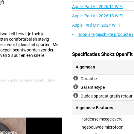
jft
Apple iPad Air 2026 11 WiFi
Apple iPad Air 2026 13 WiFi
Apple iPad Mini 2024 WiFi
aliteit terwijl je toch je
Toon alle geschikte producten
tten comfortabel en stevig
fect voor tijdens het sporten. Met
oproepen beantwoorden zonder
Specificaties Shokz OpenFit 
 van 28 uur en een snelle
Algemeen
Garantie
en van je favoriete muziek. Deze
dat ze niet in je oren zitten,
Garantietype
kzij de comfortabele oorclips,
Oude apparaat gratis retour
ndig, dus geen zorgen over natte
Algemene Features
Hardcase meegeleverd
bleem! De Shokz OpenFit Air Wit
rslaan of gesprekken kunt
Ingebouwde microfoon
ns het hardlopen of fietsen als je