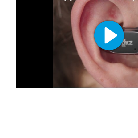
je telefoon liever in je zak houdt.
Superieure geluidskwaliteit
Dankzij de Shokz DirectPitch technologie biedt de OpenFit Air Wit
Je geniet van rijke, krachtige audio terwijl je je bewust blijft van j
buiten aan het sporten bent, want je kunt nog steeds horen wat e
veiligheid vergroot.
Lange batterijlevensduur
De batterij van de Shokz OpenFit Air Wit gaat maar liefst 28 uur m
met een snelle oplaadbeurt van 10 minuten nog eens 2 uur spele
ideaal voor lange dagen, of je nu werkt, studeert of gewoon ont