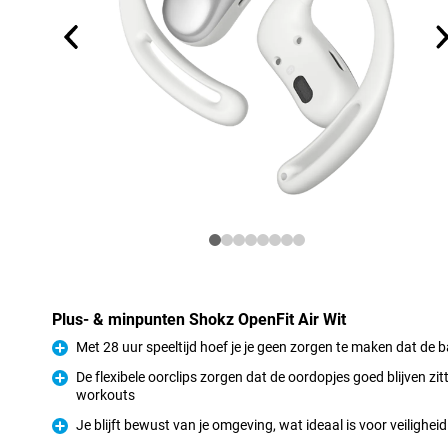
Plus- & minpunten Shokz OpenFit Air Wit
Met 28 uur speeltijd hoef je je geen zorgen te maken dat de bat
Pluspunt
De flexibele oorclips zorgen dat de oordopjes goed blijven zitt
workouts
Pluspunt
Je blijft bewust van je omgeving, wat ideaal is voor veilighei
Pluspunt