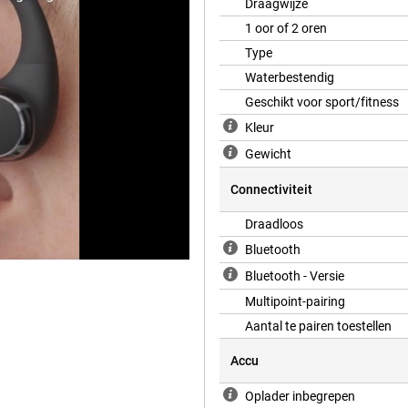
Draagwijze
1 oor of 2 oren
Type
 een uitstekende geluidskwaliteit.
Waterbestendig
e omgeving. Dit is perfect als je
Geschikt voor sport/fitness
r om je heen gebeurt, wat je
Kleur
Gewicht
ee. En als je haast hebt, kun je
Connectiviteit
n. Dit maakt deze oordopjes
spant.
Draadloos
Bluetooth
Bluetooth - Versie
Multipoint-pairing
Aantal te pairen toestellen
Accu
Oplader inbegrepen