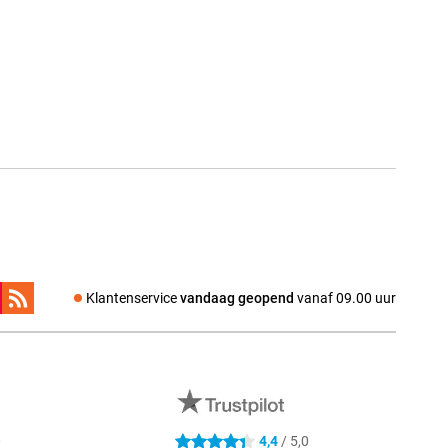
Klantenservice
vandaag geopend
vanaf 09.00 uur
0
4,4
/ 5,0
4.4 sterren