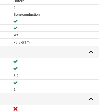
Oorclip
2
Bone conduction
Wit
73.8 gram
5.2
2