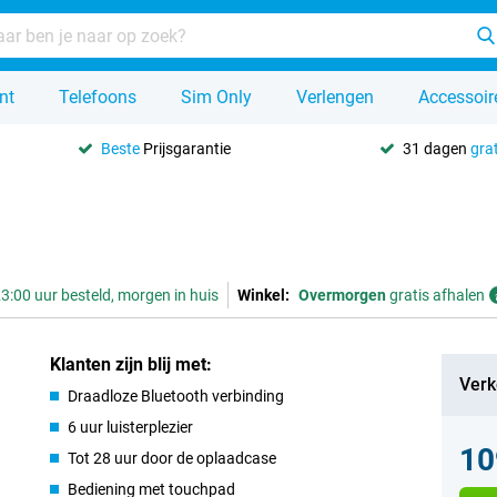
nt
Telefoons
Sim Only
Verlengen
Accessoir
Beste
Prijsgarantie
31 dagen
grat
3:00 uur besteld, morgen in huis
Winkel:
Overmorgen
gratis afhalen
Klanten zijn blij met:
Verk
Draadloze Bluetooth verbinding
6 uur luisterplezier
10
Tot 28 uur door de oplaadcase
Bediening met touchpad