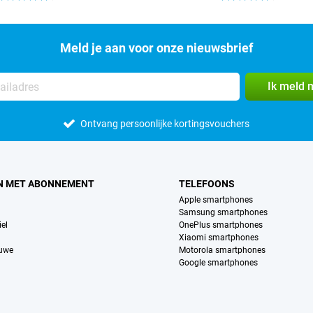
Meld je aan voor onze nieuwsbrief
Ik meld 
Ontvang persoonlijke kortingsvouchers
N MET ABONNEMENT
TELEFOONS
Apple smartphones
Samsung smartphones
el
OnePlus smartphones
Xiaomi smartphones
euwe
Motorola smartphones
Google smartphones