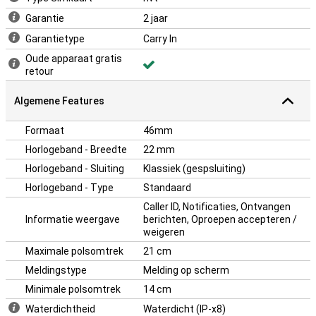
Garantie
2 jaar
Garantietype
Carry In
Oude apparaat gratis
retour
Algemene Features
Formaat
46mm
Horlogeband - Breedte
22 mm
Horlogeband - Sluiting
Klassiek (gespsluiting)
Horlogeband - Type
Standaard
Caller ID, Notificaties, Ontvangen
Informatie weergave
berichten, Oproepen accepteren /
weigeren
Maximale polsomtrek
21 cm
Meldingstype
Melding op scherm
Minimale polsomtrek
14 cm
Waterdichtheid
Waterdicht (IP-x8)