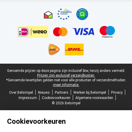
Certificaten, betaalmethoden, bezorgingsdienst partners
Juridische voettekst
Genoemde prijzen op deze pagina zijn inclusief btw, tenzij anders vermeld.
Prijzen zijn exclusief verzendkosten.
*Genoemde levertijden gelden niet voor alle producten of verzendmethoden:
meer informatie.
Over Belsimpel
Nieuws
Partners
Werken bij Belsimpel
Privacy
Impressum
Cookievoorkeuren
Algemene voorwaarden
© 2026 Belsimpel
Cookievoorkeuren