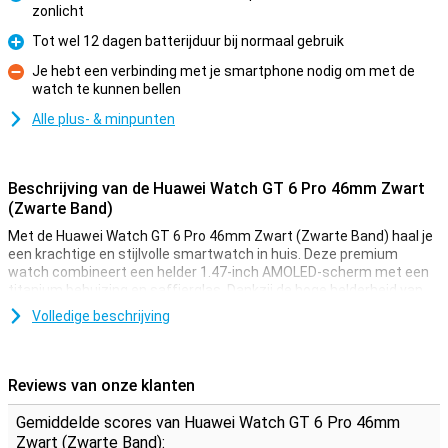
zonlicht
Pluspunt
Tot wel 12 dagen batterijduur bij normaal gebruik
Pluspunt
Je hebt een verbinding met je smartphone nodig om met de
watch te kunnen bellen
Minpunt
Alle plus- & minpunten
Beschrijving van de Huawei Watch GT 6 Pro 46mm Zwart
(Zwarte Band)
Met de Huawei Watch GT 6 Pro 46mm Zwart (Zwarte Band) haal je
een krachtige en stijlvolle smartwatch in huis. Deze premium
watch combineert een helder 1.47-inch AMOLED-scherm met een
titanium behuizing en saffierglas. Dankzij de hoge helderheid van
3000 nits is je scherm altijd goed zichtbaar, zelfs in fel zonlicht. Je
Volledige beschrijving
krijgt nauwkeurige gezondheidsmetingen, extra lange batterijduur
tot 12 dagen bij normaal gebruik én toegang tot de nieuwste
functies zoals automatische valdetectie en golfbaankaarten. Deze
Huawei Watch GT 6 Pro is jouw ideale sportmaatje en accessoire in
Reviews van onze klanten
één.
Gemiddelde scores van Huawei Watch GT 6 Pro 46mm
Premium materialen
Zwart (Zwarte Band):