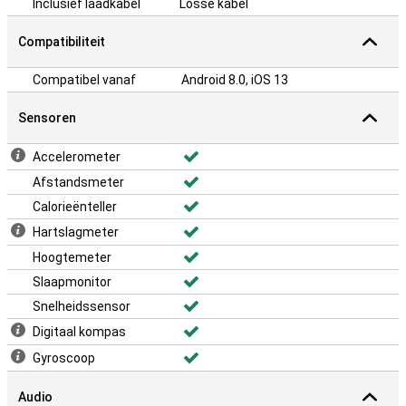
Inclusief laadkabel
Losse kabel
Compatibiliteit
Compatibel vanaf
Android 8.0, iOS 13
Sensoren
Accelerometer
Afstandsmeter
Calorieënteller
Hartslagmeter
Hoogtemeter
Slaapmonitor
Snelheidssensor
Digitaal kompas
Gyroscoop
Audio