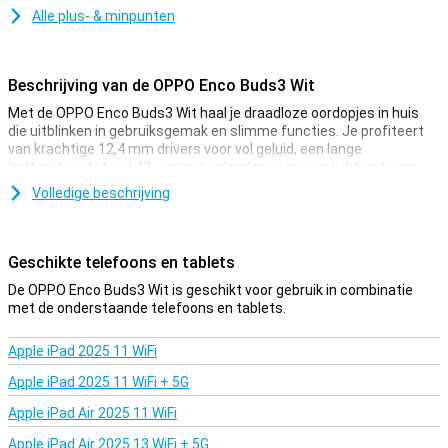
Alle plus- & minpunten
Beschrijving van de OPPO Enco Buds3 Wit
Met de OPPO Enco Buds3 Wit haal je draadloze oordopjes in huis
die uitblinken in gebruiksgemak en slimme functies. Je profiteert
van krachtige 12,4 mm drivers voor vol geluid, een lange
batterijduur tot wel 48 uur met oplaadcase en een licht ontwerp
dat comfortabel zit. Daarnaast beschikken de OPPO Enco Buds3
Volledige beschrijving
over Bluetooth 5.4 voor een stabiele verbinding, snelle pairing met
je smartphone en handige touchbediening. Ook ondersteunen de
Enco Buds3 Wit slimme functies zoals AI Translate. Zo zijn de
OPPO Enco Buds3 een veelzijdige keuze voor muziek, gesprekken
Geschikte telefoons en tablets
en dagelijks gebruik.
De OPPO Enco Buds3 Wit is geschikt voor gebruik in combinatie
met de onderstaande telefoons en tablets.
Krachtig geluid en lange batterijduur
De OPPO Enco Buds3 leveren een helder en krachtig geluid dankzij
Apple iPad 2025 11 WiFi
de grote 12,4 mm dynamische drivers. Hierdoor hoor je diepe
bassen, duidelijke middentonen en frisse hoge tonen. Dat maakt de
Apple iPad 2025 11 WiFi + 5G
OPPO Enco Buds3 Wit geschikt voor allerlei soorten audio, van
muziek tot podcasts en video’s. Ook de batterij stelt niet teleur.
Apple iPad Air 2025 11 WiFi
Samen met de oplaadcase geniet je tot wel 48 uur van je favoriete
Apple iPad Air 2025 13 WiFi + 5G