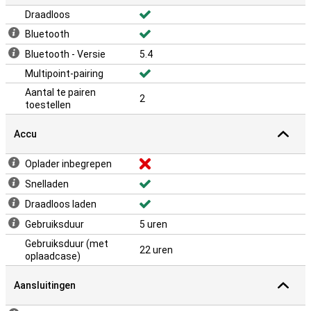
Draadloos
Bluetooth
Bluetooth - Versie
5.4
Multipoint-pairing
Aantal te pairen
2
toestellen
Accu
Oplader inbegrepen
Snelladen
Draadloos laden
Gebruiksduur
5 uren
Gebruiksduur (met
22 uren
oplaadcase)
Aansluitingen