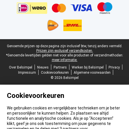
Juridische voettekst
Genoemde prijzen op deze pagina zijn inclusief btw, tenzij anders vermeld.
Prijzen zijn exclusief verzendkosten.
*Genoemde levertijden gelden niet voor alle producten of verzendmethoden:
meer informatie.
Over Belsimpel
Nieuws
Partners
Werken bij Belsimpel
Privacy
Impressum
Cookievoorkeuren
Algemene voorwaarden
© 2026 Belsimpel
Cookievoorkeuren
We gebruiken cookies en vergelijkbare technieken om je beter
en persoonlijker te kunnen helpen. Zo plaatsen we altijd
functionele en analytische cookies. Als je op “Accepteren”
klikt, geef je ons ook toestemming om jouw gegevens te
verzamelen en te delen met 3 partners voor