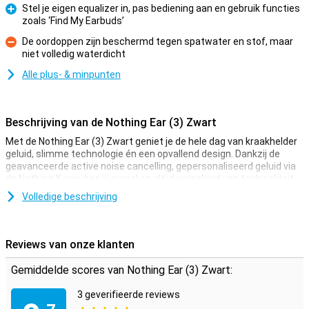
Stel je eigen equalizer in, pas bediening aan en gebruik functies
zoals ‘Find My Earbuds’
Pluspunt
De oordoppen zijn beschermd tegen spatwater en stof, maar
niet volledig waterdicht
Minpunt
Alle plus- & minpunten
Beschrijving van de Nothing Ear (3) Zwart
Met de Nothing Ear (3) Zwart geniet je de hele dag van kraakhelder
geluid, slimme technologie én een opvallend design. Dankzij de
geavanceerde active noise cancelling, gepersonaliseerd geluid via
de Nothing X app, ben jij overal en altijd verzekerd van topkwaliteit
audio. De transparante behuizing in combinatie met het lichte
Volledige beschrijving
gewicht maakt deze oordoppen niet alleen uniek om te zien, maar
ook supercomfortabel om te dragen.
Reviews van onze klanten
Active Noise Cancelling
Omgevingsgeluid? Dat hoor jij niet meer. De Nothing Ear (3) Zwart
Gemiddelde scores van Nothing Ear (3) Zwart:
beschikt over krachtige active noise cancelling tot wel 45 dB. Dit
wordt realtime aangepast aan je omgeving dankzij slimme
3 geverifieerde reviews
adaptieve technologie. Zo kun jij rustig werken in een druk café of