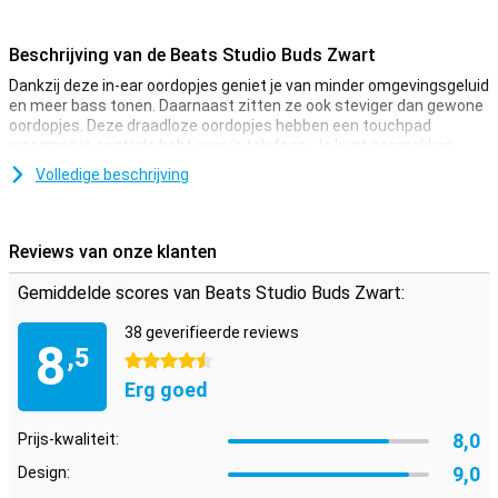
Beschrijving van de Beats Studio Buds Zwart
Dankzij deze in-ear oordopjes geniet je van minder omgevingsgeluid
en meer bass tonen. Daarnaast zitten ze ook steviger dan gewone
oordopjes. Deze draadloze oordopjes hebben een touchpad
waarmee je controle hebt over je telefoon. Je kunt gesprekken
opnemen en je muziek pauzeren of starten!
Volledige beschrijving
De opbergcase voor deze oordopjes is erg multifunctioneel. Hij
zorgt niet alleen voor een veilige opbergplek maar laad je oortjes
tegelijk weer op! Hierdoor speel je overal en wanneer jij wilt muziek
Reviews van onze klanten
af. De oplaadcase bevat 16 uren aan extra batterijduur voor je
Beats Studio Buds.
Gemiddelde scores van Beats Studio Buds Zwart:
ANC en handsfree bellen
38 geverifieerde reviews
8
Deze oordopjes hebben actieve ruisonderdrukking, hierdoor hoor je
,5
4.5 sterren
alleen je eigen muziek en geen geluiden om je heen. Deze functie
Erg goed
gebruikt de ingebouwde microfoons om omgevingsgeluiden te
analyseren en vervolgens weg te filteren. De microfoon maakt het
ook mogelijk om handsfree te bellen!
8,0
Prijs-kwaliteit:
9,0
Design:
Lange batterijduur