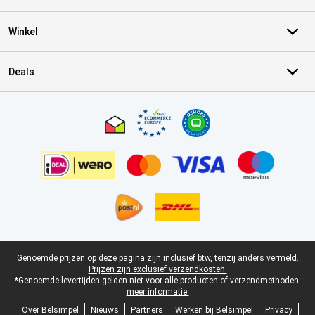
Winkel
Deals
Certificaten, betaalmethoden, bezorgingsdienst partners
Juridische voettekst
Genoemde prijzen op deze pagina zijn inclusief btw, tenzij anders vermeld.
Prijzen zijn exclusief verzendkosten.
*Genoemde levertijden gelden niet voor alle producten of verzendmethoden:
meer informatie.
Over Belsimpel
Nieuws
Partners
Werken bij Belsimpel
Privacy