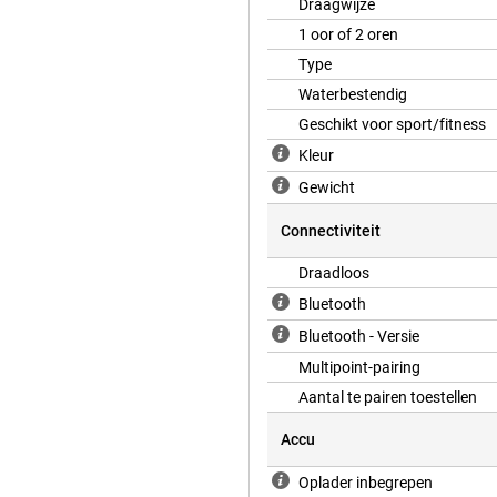
Draagwijze
1 oor of 2 oren
Type
ruisonderdrukking uit luister je
Waterbestendig
op tot 35 uur. Zet je ANC aan, dan
Geschikt voor sport/fitness
 opladen in de case en je kunt snel
Kleur
Gewicht
 gebruik. Dankzij Fast Pair koppel
Connectiviteit
e apparaten tegelijk verbinden,
ziek, oproepen en volume zonder
Draadloos
je je oordopjes makkelijker terug.
uk sneller gaat.
Bluetooth
Bluetooth - Versie
Multipoint-pairing
Aantal te pairen toestellen
Accu
Oplader inbegrepen