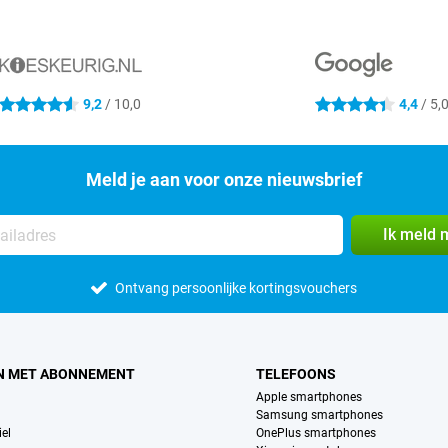
9,2
/ 10,0
4,4
/ 5,
4.6 sterren
4.4 sterren
Meld je aan voor onze nieuwsbrief
Ik meld 
Ontvang persoonlijke kortingsvouchers
N MET ABONNEMENT
TELEFOONS
Apple smartphones
Samsung smartphones
el
OnePlus smartphones