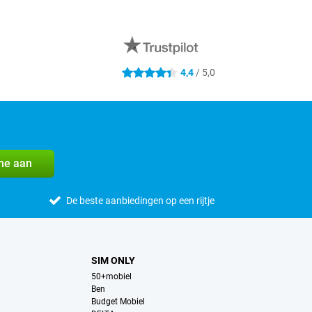
0
4,4
/ 5,0
4.4 sterren
me aan
De beste aanbiedingen op een rijtje
SIM ONLY
50+mobiel
Ben
Budget Mobiel