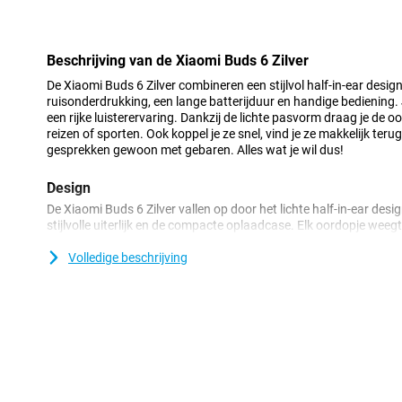
Minpunt
Beschrijving van de Xiaomi Buds 6 Zilver
De Xiaomi Buds 6 Zilver combineren een stijlvol half-in-ear desig
ruisonderdrukking, een lange batterijduur en handige bediening.
een rijke luisterervaring. Dankzij de lichte pasvorm draag je de 
reizen of sporten. Ook koppel je ze snel, vind je ze makkelijk teru
gesprekken gewoon met gebaren. Alles wat je wil dus!
Design
De Xiaomi Buds 6 Zilver vallen op door het lichte half-in-ear des
stijlvolle uiterlijk en de compacte oplaadcase. Elk oordopje wee
makkelijk uren draagt. De ergonomische vorm sluit prettig aan op
De oplaadcase voelt stevig aan en past makkelijk in je jaszak of 
Volledige beschrijving
oordopjes overal mee naartoe.
Geluid & Ruisonderdrukking
Met de Xiaomi Buds 6 Zilver luister je naar krachtig en gedetaille
zorgt voor een volle bas, heldere zang en verfijnde hoge tonen.
aptX Lossless audio hoor je muziek met veel detail. De Xiaomi Bu
active noise cancelling, waardoor storende omgevingsgeluiden 
luisteren. Daarnaast zorgen drie microfoons met AI-ruisonderdr