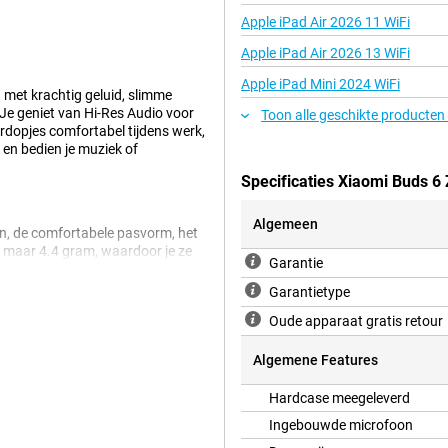
Apple iPad Air 2026 11 WiFi
Apple iPad Air 2026 13 WiFi
Apple iPad Mini 2024 WiFi
n met krachtig geluid, slimme
 Je geniet van Hi-Res Audio voor
Toon alle geschikte producten
oordopjes comfortabel tijdens werk,
g en bedien je muziek of
Specificaties Xiaomi Buds 6 
Algemeen
ign, de comfortabele pasvorm, het
gt maar 4.4 gram, waardoor je ze
Garantie
 je oor zonder veel druk te geven.
tas. Zo neem je deze Xiaomi
Garantietype
Oude apparaat gratis retour
Algemene Features
erd geluid. De uitstekende driver
 Dankzij Hi-Res Audio en Qualcomm
Hardcase meegeleverd
ds 6 Zilver beschikken ook over
worden verminderd tijdens het
Ingebouwde microfoon
ukking ervoor dat jouw stem ook