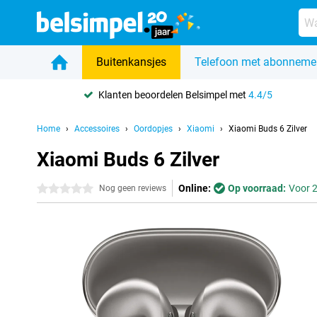
Buitenkansjes
Telefoon met abonneme
Klanten beoordelen Belsimpel met
4.4/5
Home
Accessoires
Oordopjes
Xiaomi
Xiaomi Buds 6 Zilver
Xiaomi Buds 6 Zilver
Online:
Op voorraad:
Voor 2
0 sterren
Nog geen reviews