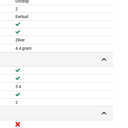
Oordop
2
Earbud
Zilver
4.4 gram
5.4
2