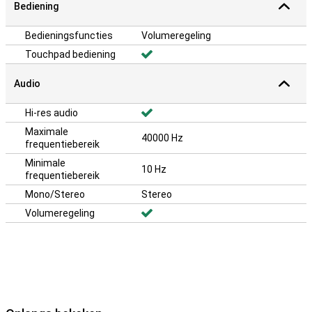
Bediening
Bedieningsfuncties
Volumeregeling
Touchpad bediening
Audio
Hi-res audio
Maximale
40000 Hz
frequentiebereik
Minimale
10 Hz
frequentiebereik
Mono/Stereo
Stereo
Volumeregeling