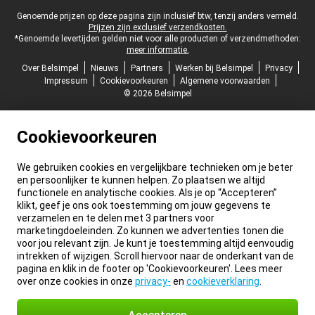
Juridische voettekst
Genoemde prijzen op deze pagina zijn inclusief btw, tenzij anders vermeld.
Prijzen zijn exclusief verzendkosten.
*Genoemde levertijden gelden niet voor alle producten of verzendmethoden:
meer informatie.
Over Belsimpel
Nieuws
Partners
Werken bij Belsimpel
Privacy
Impressum
Cookievoorkeuren
Algemene voorwaarden
© 2026 Belsimpel
Cookievoorkeuren
We gebruiken cookies en vergelijkbare technieken om je beter
en persoonlijker te kunnen helpen. Zo plaatsen we altijd
functionele en analytische cookies. Als je op “Accepteren”
klikt, geef je ons ook toestemming om jouw gegevens te
verzamelen en te delen met 3 partners voor
marketingdoeleinden. Zo kunnen we advertenties tonen die
voor jou relevant zijn. Je kunt je toestemming altijd eenvoudig
intrekken of wijzigen. Scroll hiervoor naar de onderkant van de
pagina en klik in de footer op 'Cookievoorkeuren'. Lees meer
over onze cookies in onze
privacy-
en
cookieverklaring
.