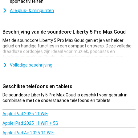
sportactiviteiten
Minpunt
Alle plus- & minpunten
Beschrijving van de soundcore Liberty 5 Pro Max Goud
Met de soundcore Liberty 5 Pro Max Goud geniet je van helder
geluid en handige functies in een compact ontwerp. Deze volledig
draadloze oordopjes zijn ideaal voor muziek, podcasts en
telefoongesprekken. Dankzij de comfortabele in-ear pasvorm
blijven ze goed zitten tijdens het reizen of werken. Je verbindt de
Volledige beschrijving
oordopjes via Bluetooth 6.1 en je kan ze zelfs met drie apparaten
tegelijk verbinden. Daarnaast geniet je van Hi-Res audio voor extra
detail in je muziekbeleving. Dankzij de handige touchbediening en
ingebouwde microfoon gebruik je de oordopjes bovendien
Geschikte telefoons en tablets
eenvoudig voor bellen, muziek en video’s.
De soundcore Liberty 5 Pro Max Goud is geschikt voor gebruik in
combinatie met de onderstaande telefoons en tablets.
Krachtig geluid
De soundcore Liberty 5 Pro Max is gemaakt voor iedereen die graag
Apple iPad 2025 11 WiFi
naar muziek luistert met veel detail en diepe tonen. Dankzij
ondersteuning voor Hi-Res audio klinken nummers helder en vol,
Apple iPad 2025 11 WiFi + 5G
waardoor je favoriete artiesten nog beter tot hun recht komen. Ook
podcasts en video’s klinken scherp en duidelijk. De minimale
Apple iPad Air 2025 11 WiFi