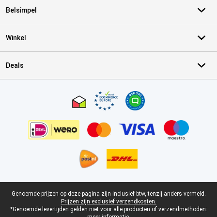
Belsimpel
Winkel
Deals
Certificaten, betaalmethoden, bezorgingsdienst partners
Juridische voettekst
Genoemde prijzen op deze pagina zijn inclusief btw, tenzij anders vermeld.
Prijzen zijn exclusief verzendkosten.
*Genoemde levertijden gelden niet voor alle producten of verzendmethoden: