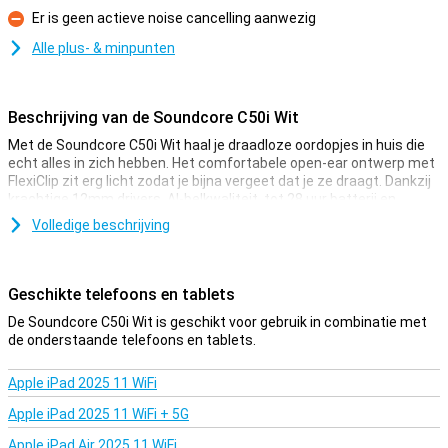
Er is geen actieve noise cancelling aanwezig
Minpunt
Alle plus- & minpunten
Beschrijving van de Soundcore C50i Wit
Met de Soundcore C50i Wit haal je draadloze oordopjes in huis die
echt alles in zich hebben. Het comfortabele open-ear ontwerp met
FlexiClip zit erg licht zodat je bijna vergeet dat je ze draagt. Dankzij
krachtige 12mm drivers, AI-belkwaliteit, tot 28 uur batterij en
Bluetooth 6.0 blijf je altijd verbonden. En met IP55-
Volledige beschrijving
waterbestendigheid zijn ze ook nog eens bestand tegen regen en
zweet. Al met al hebben deze oortjes dus alles wat je nodig hebt!
Geschikte telefoons en tablets
Comfortabel ontwerp
De Soundcore C50i is ontworpen voor langdurig draagcomfort. In
De Soundcore C50i Wit is geschikt voor gebruik in combinatie met
plaats van in-ear oordopjes, klem je deze earbuds zachtjes aan je
de onderstaande telefoons en tablets.
oor met het FlexiClip-ontwerp. Dit open-ear design voorkomt druk
op je gehoorgang en laat omgevingsgeluid door, zodat je altijd alert
Apple iPad 2025 11 WiFi
blijft. Ze blijven stevig zitten, ook als je actief beweegt.
Apple iPad 2025 11 WiFi + 5G
Krachtig en gebalanceerd geluid
Apple iPad Air 2025 11 WiFi