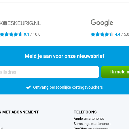
9,1
/ 10,0
4,4
/ 5,
4.6 sterren
4.4 sterren
Meld je aan voor onze nieuwsbrief
Ik meld 
Ontvang persoonlijke kortingsvouchers
N MET ABONNEMENT
TELEFOONS
Apple smartphones
Samsung smartphones