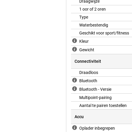
Draagwijze
wilt focussen, zonder dat je steeds
1 oor of 2 oren
Type
Waterbestendig
etailleerd geluid. De 11.8mm
Geschikt voor sport/fitness
duidelijke hoge tonen. Met Hi-
raten. Ook 360 graden spatial
Kleur
t muziek ruimtelijker en beweegt
favoriete playlist extra
Gewicht
Connectiviteit
Draadloos
 je snel bij. In open-ear mode
case. In ANC mode is dat tot 5 uur
Bluetooth
minuten opladen kun je tot 3.5 uur
Bluetooth - Versie
 extra makkelijk is.
Multipoint-pairing
Aantal te pairen toestellen
Accu
Oplader inbegrepen