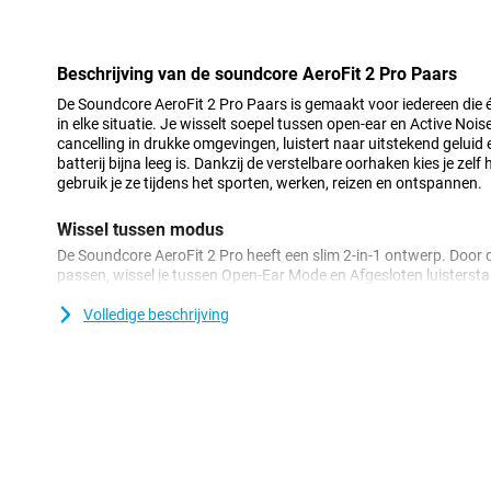
Minpunt
Beschrijving van de soundcore AeroFit 2 Pro Paars
De Soundcore AeroFit 2 Pro Paars is gemaakt voor iedereen die 
in elke situatie. Je wisselt soepel tussen open-ear en Active Nois
cancelling in drukke omgevingen, luistert naar uitstekend geluid
batterij bijna leeg is. Dankzij de verstelbare oorhaken kies je zel
gebruik je ze tijdens het sporten, werken, reizen en ontspannen.
Wissel tussen modus
De Soundcore AeroFit 2 Pro heeft een slim 2-in-1 ontwerp. Door
passen, wissel je tussen Open-Ear Mode en Afgesloten luistersta
Deze oortjes hebben vijf verschillende standen. Stand één en twe
ear luisteren. Daarmee blijf je bewust van je omgeving, bijvoorbe
Volledige beschrijving
Stand vier en vijf zijn bedoeld voor ANC Mode. Beide oorhaken mo
staan. Stand drie is neutraal en voorkomt onbedoeld wisselen.
Noise cancelling
De Soundcore AeroFit 2 Pro Paars helpt storend geluid te vermi
cancelling. Deze technologie controleert het omgevingsgeluid c
automatisch aan. Daardoor hoor je minder rumoer in drukke ruim
vervoer. De zes sensoren vangen geluiden om je heen nauwkeuri