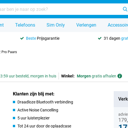
nt
Telefoons
Sim Only
Verlengen
Accessoir
Beste
Prijsgarantie
31 dagen
grat
2 Pro Paars
3:59 uur besteld, morgen in huis
Winkel:
Morgen
gratis afhalen
Klanten zijn blij met:
Verk
Draadloze Bluetooth verbinding
Active Noise Cancelling
advie
5 uur luisterplezier
179
17
Tot 24 uur door de oplaadcase