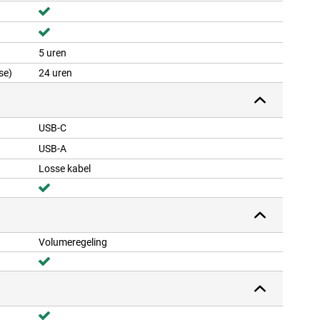
5 uren
se)
24 uren
USB-C
USB-A
Losse kabel
Volumeregeling