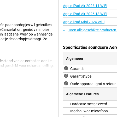
Apple iPad Air 2026 11 WiFi
Apple iPad Air 2026 13 WiFi
Apple iPad Mini 2024 WiFi
één paar oordopjes wil gebruiken
e Cancellation, geniet van noise
Toon alle geschikte producten
 en laadt snel weer op wanneer de
f hoe je de oordopjes draagt. Zo
Specificaties soundcore Aer
Algemeen
 de stand van de oorhaken aan te
nd geschikt voor noise cancelling.
Garantie
e gebruik je meestal voor open-
eld tijdens hardlopen of wandelen.
Garantietype
eten dan op stand vier of vijf
Oude apparaat gratis retour
Algemene Features
nderen met Adaptive noise
Hardcase meegeleverd
ontinu en past de demping
tes, op straat of in het openbaar
Ingebouwde microfoon
g op, zodat muziek, podcasts en