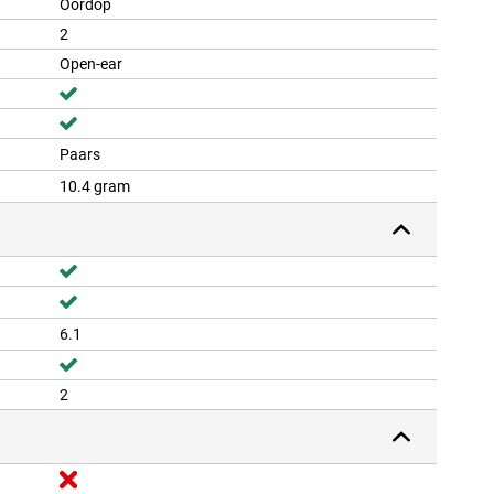
Oordop
2
Open-ear
Paars
10.4 gram
6.1
2