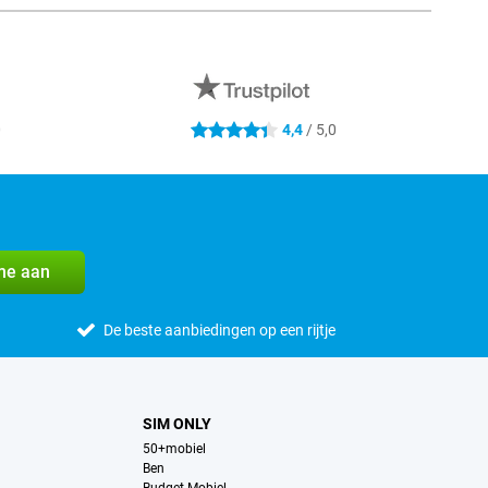
0
4,4
/ 5,0
4.4 sterren
me aan
De beste aanbiedingen op een rijtje
SIM ONLY
50+mobiel
Ben