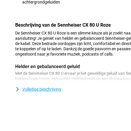
achtergrondgeluiden
Minpunt
Beschrijving van de Sennheiser CX 80 U Roze
De Sennheiser CX 80 U Roze is een slimme keuze als je zoekt na
aansluiting! Je geniet van helder en gebalanceerd Sennheiser-ge
de kabel. Deze bedrade oordopjes zijn licht, comfortabel en direct
te koppelen of op te laden. Dankzij de goede pasvorm en passieve 
ongestoord naar je favoriete muziek, podcasts of calls.
Helder en gebalanceerd geluid
Met de Sennheiser CX 80 U ervaar je het geweldige geluid van Se
heldere hoge tonen, natuurlijke middentonen en een strakke bas.
zoals het bedoeld is. Of je nu naar pop, podcasts of klassieke muzie
balans. Dankzij het brede frequentiebereik hoor je elk detail.
Volledige beschrijving
Direct klaar met USB-C
De Sennheiser CX 80 U Roze werkt via een USB-C aansluiting. Je s
smartphone, tablet of laptop. Je hoeft niets te koppelen via Bluet
batterij. Je kunt daardoor altijd op deze bedrade oortjes rekenen