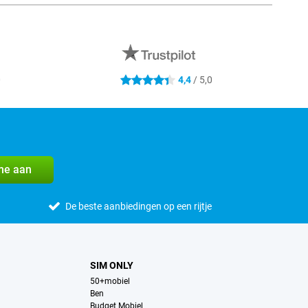
0
4,4
/ 5,0
4.4 sterren
me aan
De beste aanbiedingen op een rijtje
SIM ONLY
50+mobiel
Ben
Budget Mobiel