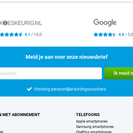
9,1
/ 10,0
4,4
/ 5,
4.6 sterren
4.4 sterren
Meld je aan voor onze nieuwsbrief
Ik meld 
Ontvang persoonlijke kortingsvouchers
N MET ABONNEMENT
TELEFOONS
Apple smartphones
Samsung smartphones
el
OnePlus smartphones