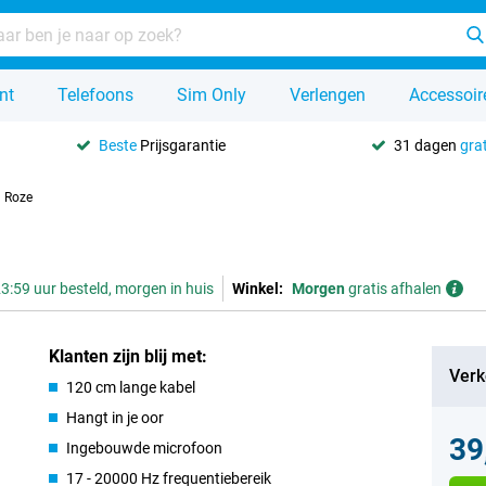
nt
Telefoons
Sim Only
Verlengen
Accessoir
Beste
Prijsgarantie
31 dagen
grat
U Roze
3:59 uur besteld, morgen in huis
Winkel:
Morgen
gratis afhalen
Klanten zijn blij met:
Verk
120 cm lange kabel
Hangt in je oor
39
Ingebouwde microfoon
17 - 20000 Hz frequentiebereik