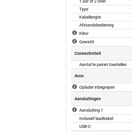
1 oor of 2 oren
eiser CX80U is licht van gewicht
Type
, zodat je altijd een goede pasvorm
Kabellengte
an omgevingsgeluid. Het compacte
 jaszak.
Afstandsbediening
Kleur
Gewicht
les eenvoudig. Je pauzeert
elefoon te pakken. De microfoon
gesprekken.
Connectiviteit
Aantal te pairen toestellen
Accu
Oplader inbegrepen
Aansluitingen
Aansluiting 1
Inclusief laadkabel
USB-C