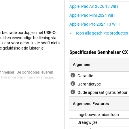
Apple iPad Air 2026 13 WiFi
Apple iPad Mini 2024 WiFi
Apple iPad Pro 2024 13 WiFi
ar bedrade oordopjes met USB-C-
Toon alle geschikte producten
luid en eenvoudige bediening via
 klaar voor gebruik. Je hoeft niets
geluidsisolatie luister je
Specificaties Sennheiser CX
Algemeen
nnheiser! De oordopjes leveren
Garantie
 Hierdoor klinkt muziek precies
k luistert, alles blijft goed in
Garantietype
Oude apparaat gratis retour
Algemene Features
luit de oordopjes direct aan op je
ooth en je zit nooit met een lege
Ingebouwde microfoon
!
Draagwijze