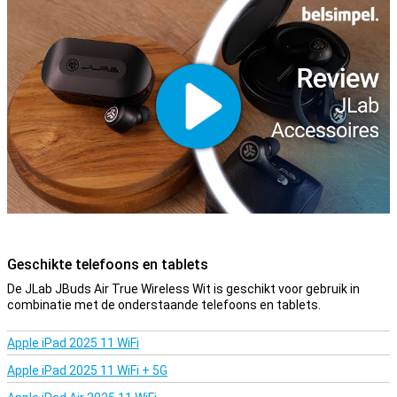
bellen je handen vrij om klusjes te doen.
Telefoneren is nog nooit zo makkelijk geweest met de
touchcontrols op deze JLab JBuds Air True Wireless Wit! Doordat
de speakers zich dicht bij je trommelvlies bevinden kunnen de
oordopjes perfect het geluid overbrengen. Ze sluiten daarnaast de
ingang van je oor af zodat minder last hebt van geluiden in de
omgeving
Bewaar je oordopjes veilig. Bij de oortjes van Jlab krijg je een mooie
hardcase meegeleverd! Dankzij deze draadloze oordopjes heb je
nooit meer last van een kabel die in de weg zit
Geschikte telefoons en tablets
De JLab JBuds Air True Wireless Wit is geschikt voor gebruik in
combinatie met de onderstaande telefoons en tablets.
Apple iPad 2025 11 WiFi
Apple iPad 2025 11 WiFi + 5G