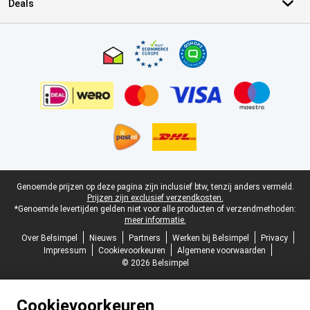
Deals
Certificaten, betaalmethoden, bezorgingsdienst partners
Juridische voettekst
Genoemde prijzen op deze pagina zijn inclusief btw, tenzij anders vermeld.
Prijzen zijn exclusief verzendkosten.
*Genoemde levertijden gelden niet voor alle producten of verzendmethoden:
meer informatie.
Over Belsimpel
Nieuws
Partners
Werken bij Belsimpel
Privacy
Impressum
Cookievoorkeuren
Algemene voorwaarden
© 2026 Belsimpel
Cookievoorkeuren