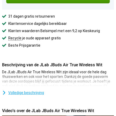
31 dagen gratis retourneren
Klantenservice dagelijks bereikbaar
Klanten waarderen Belsimpel met een 9,2 op Kieskeurig
Recycle
je oude apparaat gratis
Beste Prijsgarantie
Beschrijving van de JLab JBuds Air True Wireless Wit
De JLab JBuds Air True Wireless Wit zijn ideaal voor de hele dag
thuiswerken en ook voor het sporten. Dankzij de goede pasvorm
van deze oordopjes blijf jij gefocust tijdens je workout. Je hoeft je
ook niet druk te maken om hard te zweten, je oortjes kunnen dit
hebben.
Volledige beschrijving
Deze draadloze oordopjes hebben een touchpad waarmee je
controle hebt over je telefoon. Je kunt gesprekken opnemen,
muziek starten, pauzeren en nog veel meer! Doordat deze
Video's over de JLab JBuds Air True Wireless Wit
oordopjes een ingebouwde microfoon hebben heb je tijdens het