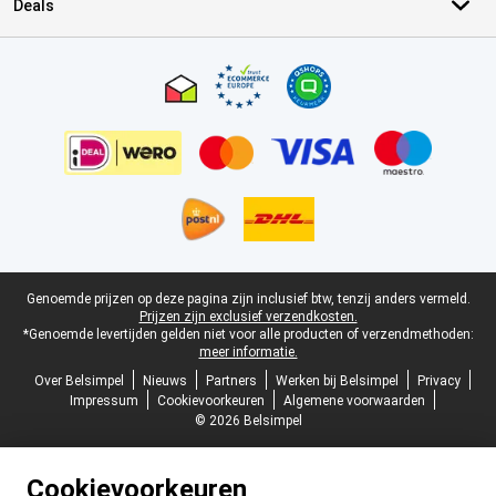
Deals
Certificaten, betaalmethoden, bezorgingsdienst partners
Juridische voettekst
Genoemde prijzen op deze pagina zijn inclusief btw, tenzij anders vermeld.
Prijzen zijn exclusief verzendkosten.
*Genoemde levertijden gelden niet voor alle producten of verzendmethoden:
meer informatie.
Over Belsimpel
Nieuws
Partners
Werken bij Belsimpel
Privacy
Impressum
Cookievoorkeuren
Algemene voorwaarden
© 2026 Belsimpel
Cookievoorkeuren