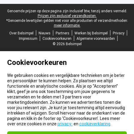
Juridische voettekst
Genoemde prijzen op deze pagina zijn inclusief btw, tenzij anders vermeld.
Prijzen zijn exclusief verzendkosten.
*Genoemde levertijden gelden niet voor alle producten of verzendmethoden:
meer informatie.
Over Belsimpel
Nieuws
Partners
Werken bij Belsimpel
Privacy
Impressum
Cookievoorkeuren
Algemene voorwaarden
© 2026 Belsimpel
Cookievoorkeuren
We gebruiken cookies en vergelijkbare technieken om je beter
en persoonlijker te kunnen helpen. Zo plaatsen we altijd
functionele en analytische cookies. Als je op “Accepteren”
klikt, geef je ons ook toestemming om jouw gegevens te
verzamelen en te delen met 3 partners voor
marketingdoeleinden. Zo kunnen we advertenties tonen die
voor jou relevant zijn. Je kunt je toestemming altijd eenvoudig
intrekken of wijzigen. Scroll hiervoor naar de onderkant van de
pagina en klik in de footer op 'Cookievoorkeuren'. Lees meer
over onze cookies in onze
privacy-
en
cookieverklaring
.