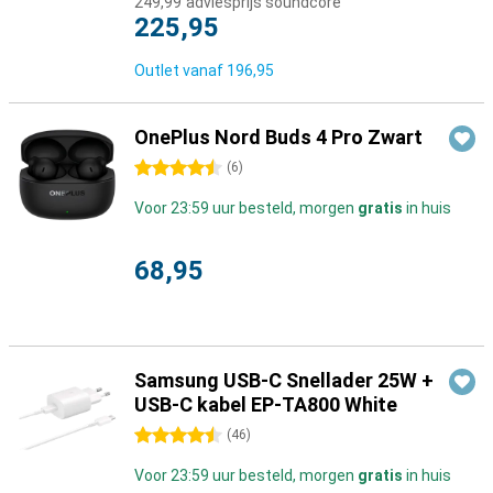
249,99
adviesprijs soundcore
225,95
Outlet vanaf
196,95
OnePlus Nord Buds 4 Pro Zwart
4.5 sterren
(
6
)
Voor 23:59 uur besteld, morgen
gratis
in huis
68,95
Samsung USB-C Snellader 25W +
USB-C kabel EP-TA800 White
4.5 sterren
(
46
)
Voor 23:59 uur besteld, morgen
gratis
in huis