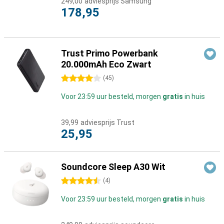
249,00
adviesprijs Samsung
178,95
Trust Primo Powerbank
20.000mAh Eco Zwart
4 sterren
(
45
)
Voor 23:59 uur besteld, morgen
gratis
in huis
39,99
adviesprijs Trust
25,95
Soundcore Sleep A30 Wit
4.5 sterren
(
4
)
Voor 23:59 uur besteld, morgen
gratis
in huis