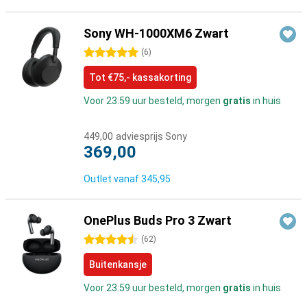
Sony WH-1000XM6 Zwart
5 sterren
(
6
)
Tot €75,- kassakorting
Voor 23:59 uur besteld, morgen
gratis
in huis
449,00
adviesprijs Sony
369,00
Outlet vanaf
345,95
OnePlus Buds Pro 3 Zwart
4.5 sterren
(
62
)
Buitenkansje
Voor 23:59 uur besteld, morgen
gratis
in huis