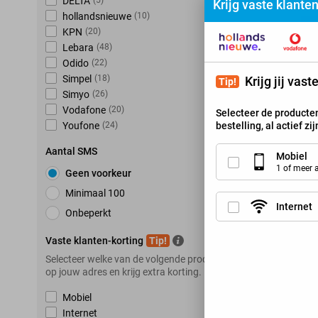
DELTA
(
5
)
Krijg vaste klante
hollandsnieuwe
(
10
)
K
KPN
(
20
)
Lebara
(
48
)
Odido
(
22
)
Simpel
(
18
)
Krijg jij vas
Tip!
Simyo
(
26
)
Vodafone
(
20
)
Selecteer de producten
bestelling, al actief zi
Youfone
(
24
)
Aantal SMS
Mobiel
1 of meer
Geen voorkeur
Minimaal 100
Internet
Onbeperkt
Vaste klanten-korting
Tip!
Selecteer welke van de volgende producten je hebt
op jouw adres en krijg extra korting.
Mobiel
Internet