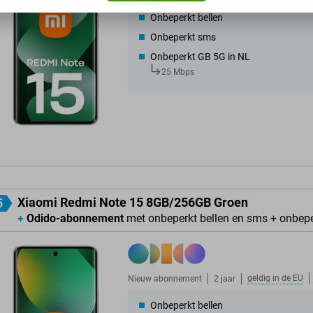
Onbeperkt bellen
Onbeperkt sms
Onbeperkt GB 5G in NL
25 Mbps
Xiaomi Redmi Note 15 8GB/256GB Groen
5
+
Odido-abonnement
met onbeperkt bellen en sms + onbep
geldig in de
EU
Nieuw abonnement
2 jaar
Onbeperkt bellen