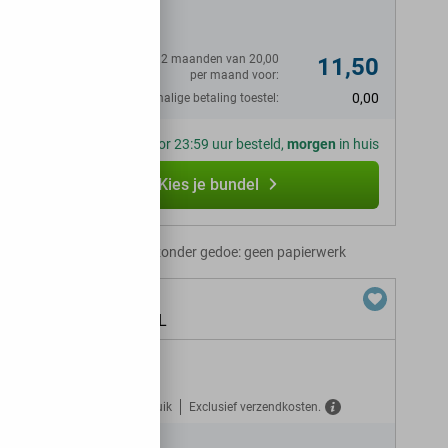
N
Eerste 12 maanden van 20,00
11,50
per maand voor:
0,00
Eenmalige betaling toestel:
Voor 23:59 uur besteld,
morgen
in huis
Kies je bundel
Abonnement zonder gedoe: geen papierwerk
+ onbeperkt GB 5G in NL
Gratis verzekerd tegen misbruik
Exclusief verzendkosten.
N