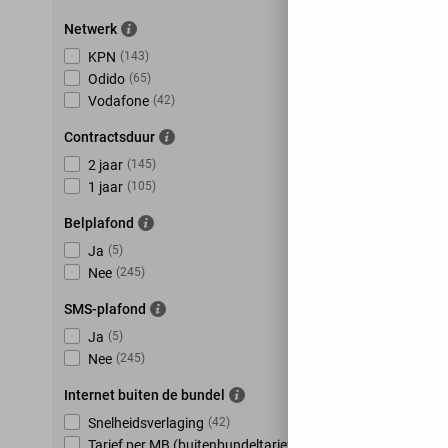
Netwerk
KPN
(
143
)
Odido
(
65
)
Vodafone
(
42
)
Contractsduur
2 jaar
(
145
)
1 jaar
(
105
)
Belplafond
Ja
(
5
)
Nee
(
245
)
SMS-plafond
Ja
(
5
)
Nee
(
245
)
Internet buiten de bundel
Snelheidsverlaging
(
42
)
Tarief per MB (buitenbundeltarief)
(
153
)