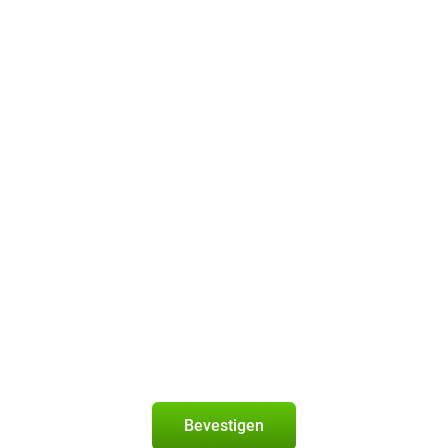
Op het betrouwbare netwerk van KP
400 min / sms
40 GB 5G
300 Mbps
Beste Prijsgarantie
Gratis retourneren
Xiaomi Redmi Note 15 8GB/256GB Groen
4
+
Budget-Thuis-abonnement
met onbeperkt bellen en sms 
geldig in de
EU
Nieuw abonnement
2 jaar
Bevestigen
Op het betrouwbare netwerk van KP