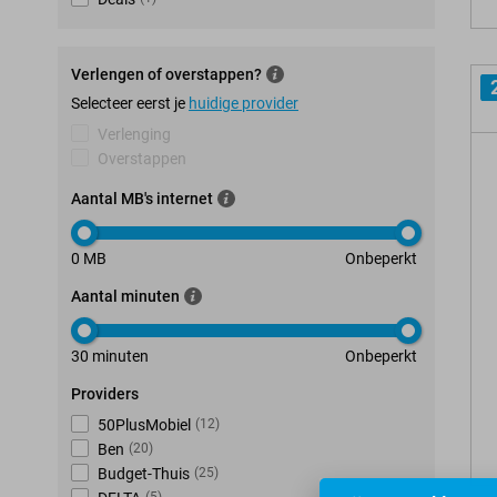
Verlengen of overstappen?
Selecteer eerst je
huidige provider
Verlenging
Overstappen
Aantal MB's internet
0 MB
Onbeperkt
Aantal minuten
30 minuten
Onbeperkt
Providers
50PlusMobiel
(
12
)
Ben
(
20
)
Budget-Thuis
(
25
)