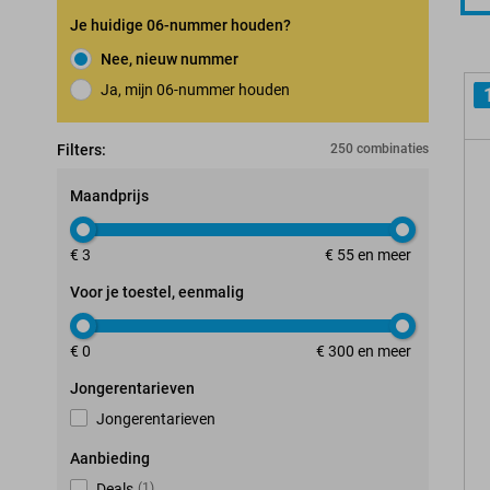
Je huidige 06-nummer houden?
Nee, nieuw nummer
Ja, mijn 06-nummer houden
Nummerbehoudgarantie
Filters:
250 combinaties
Maandprijs
€ 3
€ 55 en meer
Voor je toestel, eenmalig
€ 0
€ 300 en meer
Jongerentarieven
Jongerentarieven
Aanbieding
Deals
(
1
)