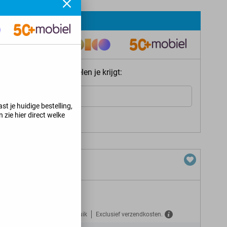
ie meteen welke voordelen je krijgt:
Internet
st je huidige bestelling,
 zie hier direct welke
s jij kunt krijgen
>
Gratis verzekerd tegen misbruik
Exclusief verzendkosten.