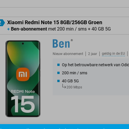
Xiaomi Redmi Note 15 8GB/256GB Groen
2
+
Ben-abonnement
met 200 min / sms + 40 GB 5G
geldig in de
EU
Nieuw abonnement
2 jaar
Op het betrouwbare netwerk van Odi
200 min / sms
40 GB 5G
200 Mbps