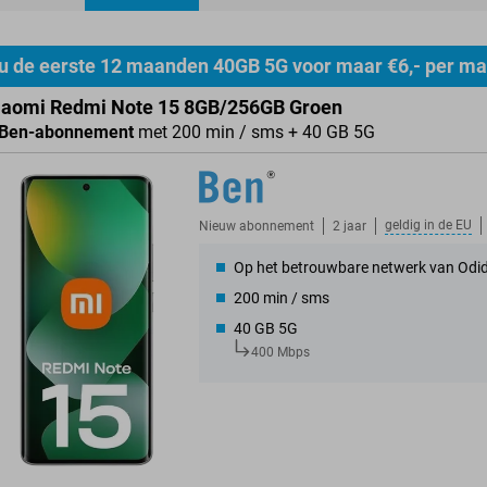
ducten
u de eerste 12 maanden 40GB 5G voor maar €6,- per m
iaomi Redmi Note 15 8GB/256GB Groen
Ben-abonnement
met 200 min / sms + 40 GB 5G
geldig in de
EU
Nieuw abonnement
2 jaar
Op het betrouwbare netwerk van Odi
200 min / sms
40 GB 5G
400 Mbps