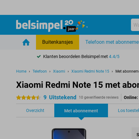
Buitenkansjes
Telefoon met abonneme
Klanten beoordelen Belsimpel met
4.4/5
Home
Telefoon
Xiaomi
Xiaomi Redmi Note 15
Met abonnem
Xiaomi Redmi Note 15 met ab
9
Uitstekend
Online:
4.5 sterren
10 geverifieerde reviews
Overzicht
Los toestel
Met abonnement
S