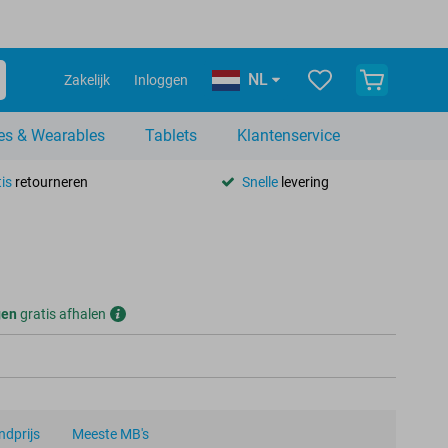
NL
Zakelijk
Inloggen
es & Wearables
Tablets
Klantenservice
is
retourneren
Snelle
levering
gen
gratis afhalen
dprijs
Meeste MB's