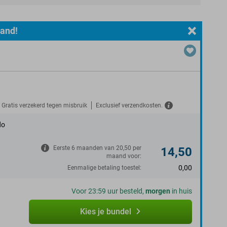
aand!
Gratis verzekerd tegen misbruik
Exclusief verzendkosten.
do
Eerste 6 maanden van 20,50 per
14,50
maand voor:
0,00
Eenmalige betaling toestel:
Voor 23:59 uur besteld,
morgen
in huis
Kies je bundel