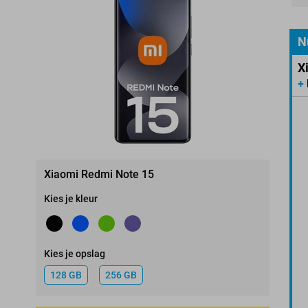
Pro
N
X
+
Xiaomi Redmi Note 15
Kies je kleur
Kies je opslag
128 GB
256 GB