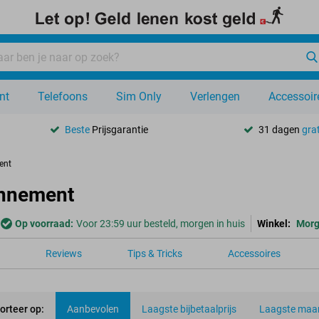
nt
Telefoons
Sim Only
Verlengen
Accessoir
Beste
Prijsgarantie
31 dagen
grat
ent
onnement
Op voorraad:
Voor 23:59 uur besteld, morgen in huis
Winkel:
Mor
Reviews
Tips & Tricks
Accessoires
orteer op:
Aanbevolen
Laagste bijbetaalprijs
Laagste maan