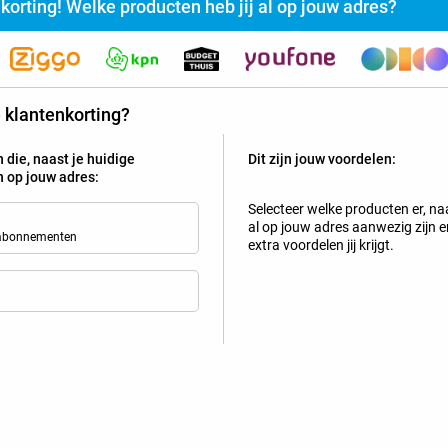
nkorting! Welke producten heb jij al op jouw adres?
rijg jij vaste klanten- of familiekorting bij Belsimpel?
te klantenkorting?
Selecteer de producten die al actief zijn op jouw adres en z
Tip!
 die, naast je huidige
Dit zijn jouw voordelen:
jn op jouw adres:
Mobiel
Selecteer welke producten er, naa
al op jouw adres aanwezig zijn en
Bekijk welke kortingen en extra'
 abonnementen
extra voordelen jij krijgt.
Xiaomi Redmi Note 15 8GB/256GB Groen
3
+
Simyo-abonnement
met 400 min / sms + 40 GB 5G
geldig in de
EU
Nieuw abonnement
2 jaar