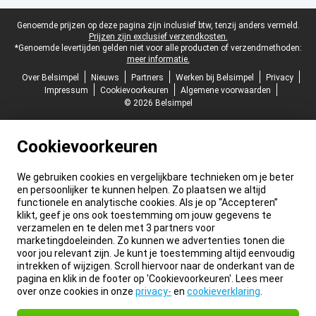
Juridische voettekst
Genoemde prijzen op deze pagina zijn inclusief btw, tenzij anders vermeld.
Prijzen zijn exclusief verzendkosten.
*Genoemde levertijden gelden niet voor alle producten of verzendmethoden:
meer informatie.
Over Belsimpel
Nieuws
Partners
Werken bij Belsimpel
Privacy
Impressum
Cookievoorkeuren
Algemene voorwaarden
© 2026 Belsimpel
Cookievoorkeuren
We gebruiken cookies en vergelijkbare technieken om je beter
en persoonlijker te kunnen helpen. Zo plaatsen we altijd
functionele en analytische cookies. Als je op “Accepteren”
klikt, geef je ons ook toestemming om jouw gegevens te
verzamelen en te delen met 3 partners voor
marketingdoeleinden. Zo kunnen we advertenties tonen die
voor jou relevant zijn. Je kunt je toestemming altijd eenvoudig
intrekken of wijzigen. Scroll hiervoor naar de onderkant van de
pagina en klik in de footer op 'Cookievoorkeuren'. Lees meer
over onze cookies in onze
privacy-
en
cookieverklaring
.