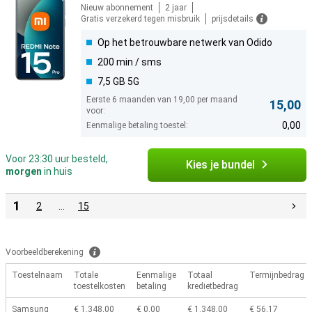
Nieuw abonnement
2 jaar
Gratis verzekerd tegen misbruik
prijsdetails
Op het betrouwbare netwerk van Odido
200 min / sms
7,5 GB 5G
Eerste 6 maanden van 19,00 per maand
15,00
voor:
0,00
Eenmalige betaling toestel:
Voor 23:30 uur besteld,
Kies je bundel
morgen
in huis
1
2
…
15
Voorbeeldberekening
Toestelnaam
Totale
Eenmalige
Totaal
Termijnbedrag
toestelkosten
betaling
kredietbedrag
Samsung
€ 1.348,00
€ 0,00
€ 1.348,00
€ 56,17