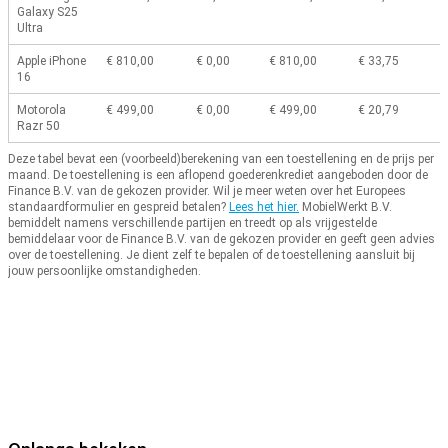
Galaxy S25
Ultra
Apple iPhone
€ 810,00
€ 0,00
€ 810,00
€ 33,75
16
Motorola
€ 499,00
€ 0,00
€ 499,00
€ 20,79
Razr 50
Deze tabel bevat een (voorbeeld)berekening van een toestellening en de prijs per
maand.
De toestellening is een aflopend goederenkrediet aangeboden door de
Finance B.V. van de gekozen provider.
Wil je meer weten over het Europees
standaardformulier en gespreid betalen?
Lees het hier.
MobielWerkt B.V.
bemiddelt namens verschillende partijen en treedt op als vrijgestelde
bemiddelaar voor de Finance B.V. van de gekozen provider en geeft geen advies
over de toestellening.
Je dient zelf te bepalen of de toestellening aansluit bij
jouw persoonlijke omstandigheden.