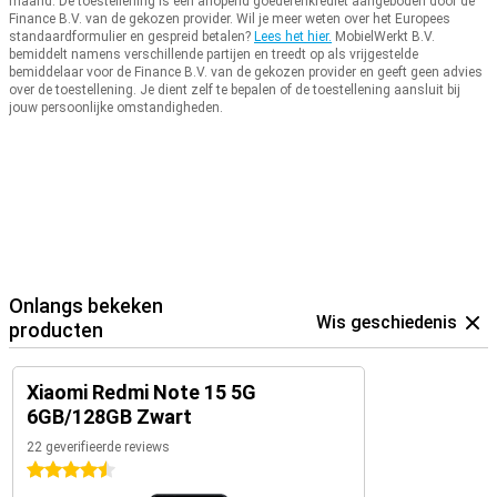
maand.
De toestellening is een aflopend goederenkrediet aangeboden door de
Finance B.V. van de gekozen provider.
Wil je meer weten over het Europees
standaardformulier en gespreid betalen?
Lees het hier.
MobielWerkt B.V.
bemiddelt namens verschillende partijen en treedt op als vrijgestelde
bemiddelaar voor de Finance B.V. van de gekozen provider en geeft geen advies
over de toestellening.
Je dient zelf te bepalen of de toestellening aansluit bij
jouw persoonlijke omstandigheden.
Onlangs bekeken
Wis geschiedenis
producten
Xiaomi Redmi Note 15 5G
6GB/128GB Zwart
22 geverifieerde reviews
4.5 sterren