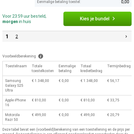
0,00
Eenmalige betaling toestel:
Voor 23:59 uur besteld,
Kies je bundel
morgen
in huis
1
2
Voorbeeldberekening
Toestelnaam
Totale
Eenmalige
Totaal
Termijnbedrag
toestelkosten
betaling
kredietbedrag
Samsung
€ 1.348,00
€ 0,00
€ 1.348,00
€ 56,17
Galaxy S25
Ultra
Apple iPhone
€ 810,00
€ 0,00
€ 810,00
€ 33,75
16
Motorola
€ 499,00
€ 0,00
€ 499,00
€ 20,79
Razr 50
Deze tabel bevat een (voorbeeld)berekening van een toestellening en de prijs per