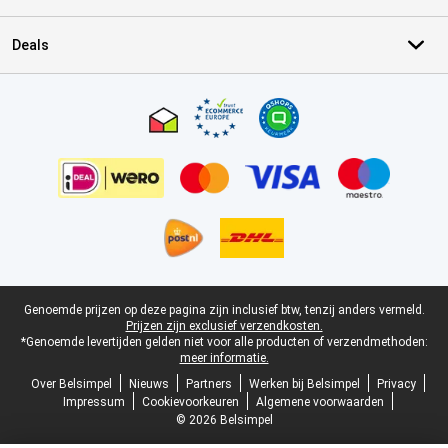
Deals
Certificaten, betaalmethoden, bezorgingsdienst partners
Juridische voettekst
Genoemde prijzen op deze pagina zijn inclusief btw, tenzij anders vermeld.
Prijzen zijn exclusief verzendkosten.
*Genoemde levertijden gelden niet voor alle producten of verzendmethoden:
meer informatie.
Over Belsimpel
Nieuws
Partners
Werken bij Belsimpel
Privacy
Impressum
Cookievoorkeuren
Algemene voorwaarden
© 2026 Belsimpel