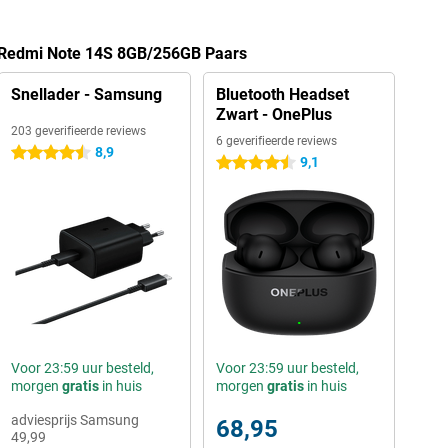
i Redmi Note 14S 8GB/256GB Paars
Snellader - Samsung
Bluetooth Headset
Zwart - OnePlus
203 geverifieerde reviews
6 geverifieerde reviews
8,9
4.5 sterren
9,1
4.5 sterren
Voor 23:59 uur besteld,
Voor 23:59 uur besteld,
morgen
gratis
in huis
morgen
gratis
in huis
adviesprijs Samsung
68,95
49,99