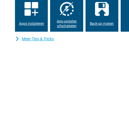
App-updates
Apps installeren
Back-up maken
uitschakelen
Meer Tips & Tricks