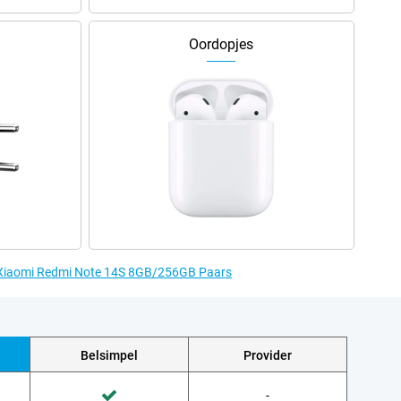
Oordopjes
e Xiaomi Redmi Note 14S 8GB/256GB Paars
Belsimpel
Provider
Wordt niet gedaan door Provider
-
Wordt gedaan door Belsimpel