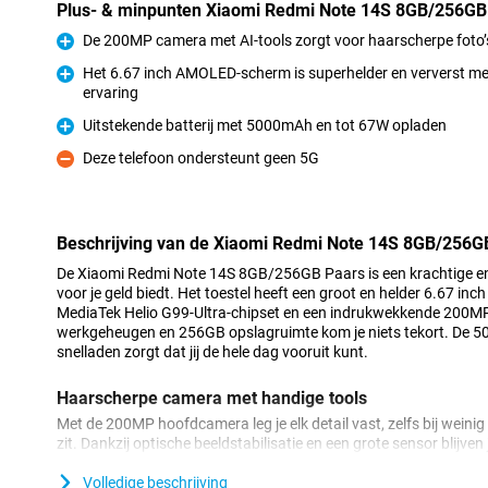
Plus- & minpunten Xiaomi Redmi Note 14S 8GB/256GB
De 200MP camera met AI-tools zorgt voor haarscherpe foto
Pluspunt
Het 6.67 inch AMOLED-scherm is superhelder en ververst me
ervaring
Pluspunt
Uitstekende batterij met 5000mAh en tot 67W opladen
Pluspunt
Deze telefoon ondersteunt geen 5G
Minpunt
Beschrijving van de Xiaomi Redmi Note 14S 8GB/256G
De Xiaomi Redmi Note 14S 8GB/256GB Paars is een krachtige en st
voor je geld biedt. Het toestel heeft een groot en helder 6.67 in
MediaTek Helio G99-Ultra-chipset en een indrukwekkende 200
werkgeheugen en 256GB opslagruimte kom je niets tekort. De 
snelladen zorgt dat jij de hele dag vooruit kunt.
Haarscherpe camera met handige tools
Met de 200MP hoofdcamera leg je elk detail vast, zelfs bij weinig l
zit. Dankzij optische beeldstabilisatie en een grote sensor blijven
tot 4x in zonder verlies van kwaliteit, en geef je beelden een crea
Dual Video, Beautify en AI Erase. Of je nu vlogs maakt of spont
Volledige beschrijving