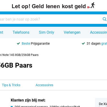
nt
Telefoons
Sim Only
Verlengen
Accessoir
Beste
Prijsgarantie
31 dagen
grat
i Note 14S 8GB/256GB Paars
56GB Paars
Tips & Tricks
Accessoires
Klanten zijn blij met:
De Xi