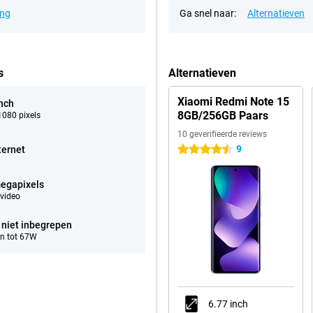
ing
Ga snel naar:
Alternatieven
s
Alternatieven
Xiaomi Redmi Note 15
inch
8GB/256GB Paars
080 pixels
10 geverifieerde reviews
9
ternet
4.5 sterren
egapixels
video
 niet inbegrepen
n tot 67W
6.77 inch