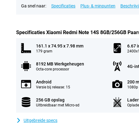
Ga snel naar:
Specificaties
Plus- & minpunten
Beschrijv
Specificaties Xiaomi Redmi Note 14S 8GB/256GB Paar
161.1 x 74.95 x 7.98 mm
6.67 
179 gram
2400x1
8192 MB Werkgeheugen
4G-in
Octa-core processor
Android
200 m
Versie bij release: 15
1080p 
256 GB opslag
Lader
Uitbreidbaar met Micro-sd
Oplade
Uitgebreide specs