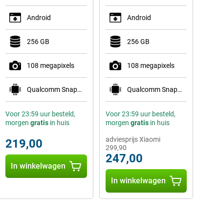
Android
Android
256 GB
256 GB
108 megapixels
108 megapixels
Qualcomm Snapdragon 778G 5G
Qualcomm Snapdragon 6 Gen 3 Mobile Platform
Voor 23:59 uur besteld,
Voor 23:59 uur besteld,
morgen
gratis
in huis
morgen
gratis
in huis
adviesprijs Xiaomi
219,00
299,90
247,00
In winkelwagen
In winkelwagen