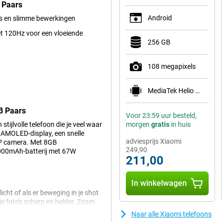
 Paars
Android
’s en slimme bewerkingen
t 120Hz voor een vloeiende
256 GB
108 megapixels
MediaTek Helio G100-Ultra
B Paars
Voor 23:59 uur besteld,
ijlvolle telefoon die je veel waar
morgen
gratis
in huis
ch AMOLED-display, een snelle
adviesprijs Xiaomi
MP camera. Met 8GB
249,90
5000mAh-batterij met 67W
211,00
In winkelwagen
icht of als er beweging in je shot
 je foto's scherp en helder. Zoom
tieve touch met AI-functies zoals
Naar alle Xiaomi telefoons
ane momenten vastlegt, de Xiaomi