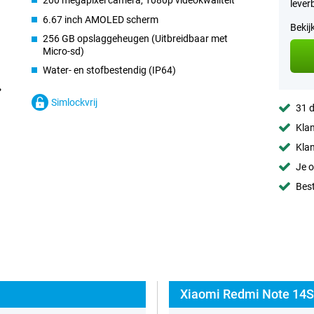
200 megapixel camera, 1080p videokwaliteit
lever
6.67 inch AMOLED scherm
Bekij
256 GB opslaggeheugen (Uitbreidbaar met
Micro-sd)
Water- en stofbestendig (IP64)
Simlockvrij
31 d
Klan
Klan
Je o
Best
Xiaomi Redmi Note 14S 