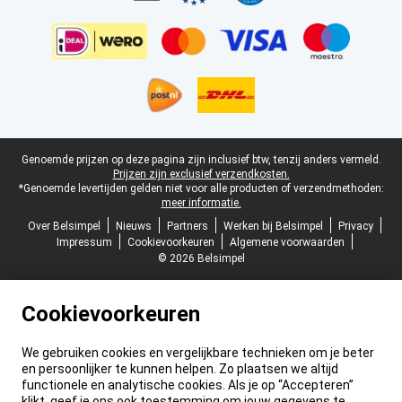
Juridische voettekst
Genoemde prijzen op deze pagina zijn inclusief btw, tenzij anders vermeld.
Prijzen zijn exclusief verzendkosten.
*Genoemde levertijden gelden niet voor alle producten of verzendmethoden:
meer informatie.
Over Belsimpel
Nieuws
Partners
Werken bij Belsimpel
Privacy
Impressum
Cookievoorkeuren
Algemene voorwaarden
© 2026 Belsimpel
Cookievoorkeuren
We gebruiken cookies en vergelijkbare technieken om je beter
en persoonlijker te kunnen helpen. Zo plaatsen we altijd
functionele en analytische cookies. Als je op “Accepteren”
klikt, geef je ons ook toestemming om jouw gegevens te