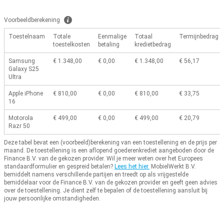
Voorbeeldberekening
Toestelnaam
Totale
Eenmalige
Totaal
Termijnbedrag
toestelkosten
betaling
kredietbedrag
Samsung
€ 1.348,00
€ 0,00
€ 1.348,00
€ 56,17
Galaxy S25
Ultra
Apple iPhone
€ 810,00
€ 0,00
€ 810,00
€ 33,75
16
Motorola
€ 499,00
€ 0,00
€ 499,00
€ 20,79
Razr 50
Deze tabel bevat een (voorbeeld)berekening van een toestellening en de prijs per
maand.
De toestellening is een aflopend goederenkrediet aangeboden door de
Finance B.V. van de gekozen provider.
Wil je meer weten over het Europees
standaardformulier en gespreid betalen?
Lees het hier.
MobielWerkt B.V.
bemiddelt namens verschillende partijen en treedt op als vrijgestelde
bemiddelaar voor de Finance B.V. van de gekozen provider en geeft geen advies
over de toestellening.
Je dient zelf te bepalen of de toestellening aansluit bij
jouw persoonlijke omstandigheden.