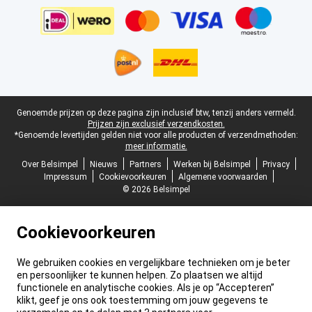
Juridische voettekst
Genoemde prijzen op deze pagina zijn inclusief btw, tenzij anders vermeld.
Prijzen zijn exclusief verzendkosten.
*Genoemde levertijden gelden niet voor alle producten of verzendmethoden:
meer informatie.
Over Belsimpel
Nieuws
Partners
Werken bij Belsimpel
Privacy
Impressum
Cookievoorkeuren
Algemene voorwaarden
© 2026 Belsimpel
Cookievoorkeuren
We gebruiken cookies en vergelijkbare technieken om je beter
en persoonlijker te kunnen helpen. Zo plaatsen we altijd
functionele en analytische cookies. Als je op “Accepteren”
klikt, geef je ons ook toestemming om jouw gegevens te