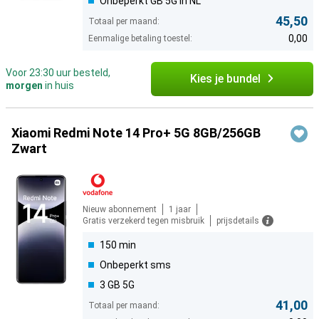
Onbeperkt GB 5G in NL
45,50
Totaal per maand:
0,00
Eenmalige betaling toestel:
Voor 23:30 uur besteld,
Kies je bundel
morgen
in huis
Xiaomi Redmi Note 14 Pro+ 5G 8GB/256GB
Zwart
Nieuw abonnement
1 jaar
Gratis verzekerd tegen misbruik
prijsdetails
150 min
Onbeperkt sms
3 GB 5G
41,00
Totaal per maand: