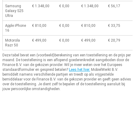
Samsung
€ 1.348,00
€ 0,00
€ 1.348,00
€ 56,17
Galaxy S25
Ultra
Apple iPhone
€ 810,00
€ 0,00
€ 810,00
€ 33,75
16
Motorola
€ 499,00
€ 0,00
€ 499,00
€ 20,79
Razr 50
Deze tabel bevat een (voorbeeld)berekening van een toestellening en de prijs per
maand.
De toestellening is een aflopend goederenkrediet aangeboden door de
Finance B.V. van de gekozen provider.
Wil je meer weten over het Europees
standaardformulier en gespreid betalen?
Lees het hier.
MobielWerkt B.V.
bemiddelt namens verschillende partijen en treedt op als vrijgestelde
bemiddelaar voor de Finance B.V. van de gekozen provider en geeft geen advies
over de toestellening.
Je dient zelf te bepalen of de toestellening aansluit bij
jouw persoonlijke omstandigheden.