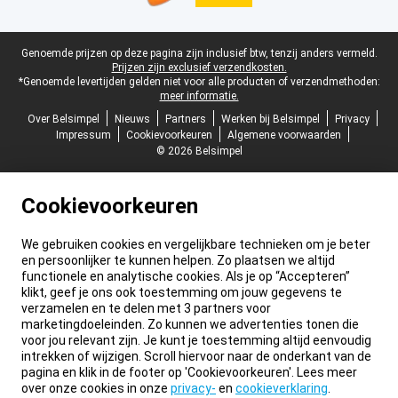
Juridische voettekst
Genoemde prijzen op deze pagina zijn inclusief btw, tenzij anders vermeld.
Prijzen zijn exclusief verzendkosten.
*Genoemde levertijden gelden niet voor alle producten of verzendmethoden:
meer informatie.
Over Belsimpel
Nieuws
Partners
Werken bij Belsimpel
Privacy
Impressum
Cookievoorkeuren
Algemene voorwaarden
© 2026 Belsimpel
Cookievoorkeuren
We gebruiken cookies en vergelijkbare technieken om je beter
en persoonlijker te kunnen helpen. Zo plaatsen we altijd
functionele en analytische cookies. Als je op “Accepteren”
klikt, geef je ons ook toestemming om jouw gegevens te
verzamelen en te delen met 3 partners voor
marketingdoeleinden. Zo kunnen we advertenties tonen die
voor jou relevant zijn. Je kunt je toestemming altijd eenvoudig
intrekken of wijzigen. Scroll hiervoor naar de onderkant van de
pagina en klik in de footer op 'Cookievoorkeuren'. Lees meer
over onze cookies in onze
privacy-
en
cookieverklaring
.