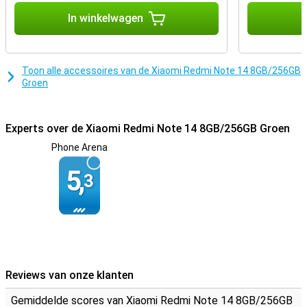
Atmos, of sluit je favoriete koptelefoon aan via de 3,5mm-
In winkelwagen
I
aansluiting. Door de vingerafdruksensor onder het scherm en
gezichtsherkenning is je toestel veilig en gemakkelijk te
ontgrendelen, en met de NFC ondersteuning kan je je toestel
gebruiken om contactloos te betalen.
Toon alle accessoires van de Xiaomi Redmi Note 14 8GB/256GB
Groen
Experts over de Xiaomi Redmi Note 14 8GB/256GB Groen
Phone Arena
5,
3
Reviews van onze klanten
Gemiddelde scores van Xiaomi Redmi Note 14 8GB/256GB