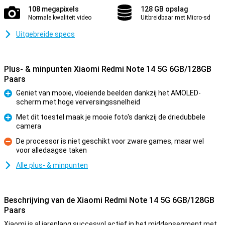
108 megapixels
128 GB opslag
Normale kwaliteit video
Uitbreidbaar met Micro-sd
Uitgebreide specs
Plus- & minpunten Xiaomi Redmi Note 14 5G 6GB/128GB
Paars
Geniet van mooie, vloeiende beelden dankzij het AMOLED-
scherm met hoge verversingssnelheid
Pluspunt
Met dit toestel maak je mooie foto's dankzij de driedubbele
camera
Pluspunt
De processor is niet geschikt voor zware games, maar wel
voor alledaagse taken
Minpunt
Alle plus- & minpunten
Beschrijving van de Xiaomi Redmi Note 14 5G 6GB/128GB
Paars
Xiaomi is al jarenlang succesvol actief in het middensegment met