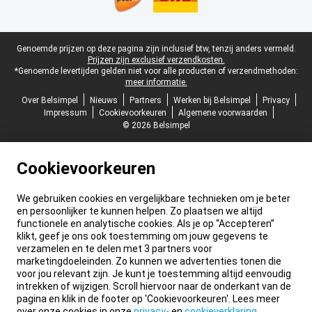
Juridische voettekst
Genoemde prijzen op deze pagina zijn inclusief btw, tenzij anders vermeld.
Prijzen zijn exclusief verzendkosten.
*Genoemde levertijden gelden niet voor alle producten of verzendmethoden:
meer informatie.
Over Belsimpel
Nieuws
Partners
Werken bij Belsimpel
Privacy
Impressum
Cookievoorkeuren
Algemene voorwaarden
© 2026 Belsimpel
Cookievoorkeuren
We gebruiken cookies en vergelijkbare technieken om je beter
en persoonlijker te kunnen helpen. Zo plaatsen we altijd
functionele en analytische cookies. Als je op “Accepteren”
klikt, geef je ons ook toestemming om jouw gegevens te
verzamelen en te delen met 3 partners voor
marketingdoeleinden. Zo kunnen we advertenties tonen die
voor jou relevant zijn. Je kunt je toestemming altijd eenvoudig
intrekken of wijzigen. Scroll hiervoor naar de onderkant van de
pagina en klik in de footer op 'Cookievoorkeuren'. Lees meer
over onze cookies in onze
privacy-
en
cookieverklaring
.