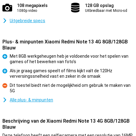
108 megapixels
128 GB opslag
1080p video
Uitbreidbaar met Micro-sd
Uitgebreide specs
Plus- & minpunten Xiaomi Redmi Note 13 4G 8GB/128GB
Blauw
Met 8GB werkgeheugen heb je voldoende voor het spelen van
games of het bewerken van foto's
Pluspunt
Als je graag games speelt of films kijkt valt de 120Hz
verversingssnelheid vast en zeker in de smaak
Pluspunt
Dit toestel biedt niet de mogelijkheid om gebruik te maken van
5G
Minpunt
Alle plus- & minpunten
Beschrijving van de Xiaomi Redmi Note 13 4G 8GB/128GB
Blauw
Deze telefoon heeft een selfiecamera met een resolutie van 16MP.