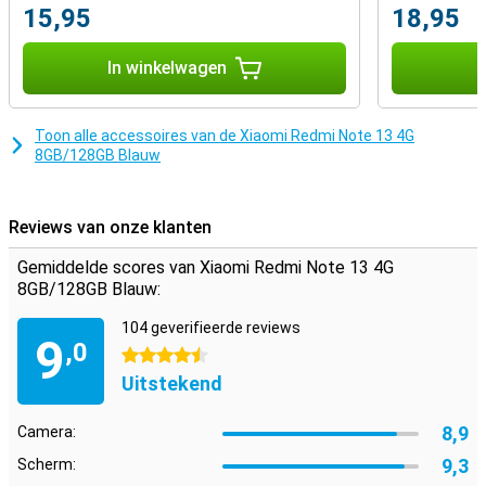
15,95
18,95
In winkelwagen
I
Toon alle accessoires van de Xiaomi Redmi Note 13 4G
8GB/128GB Blauw
Reviews van onze klanten
Gemiddelde scores van Xiaomi Redmi Note 13 4G
8GB/128GB Blauw:
104 geverifieerde reviews
9
,0
4.5 sterren
Uitstekend
8,9
Camera:
9,3
Scherm: