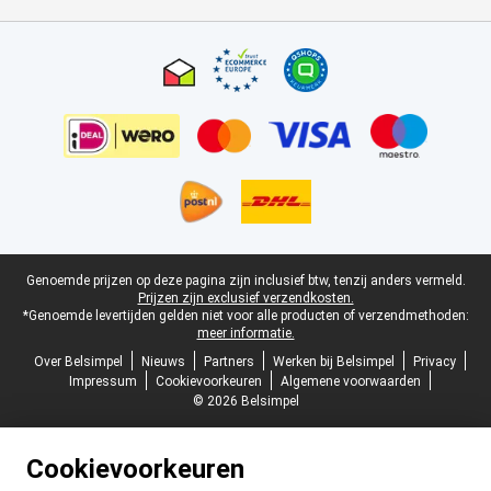
Certificaten, betaalmethoden, bezorgingsdienst partners
Juridische voettekst
Genoemde prijzen op deze pagina zijn inclusief btw, tenzij anders vermeld.
Prijzen zijn exclusief verzendkosten.
*Genoemde levertijden gelden niet voor alle producten of verzendmethoden:
meer informatie.
Over Belsimpel
Nieuws
Partners
Werken bij Belsimpel
Privacy
Impressum
Cookievoorkeuren
Algemene voorwaarden
© 2026 Belsimpel
Cookievoorkeuren