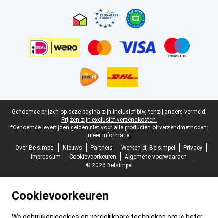
Certificaten, betaalmethoden, bezorgingsdienst partners
Juridische voettekst
Genoemde prijzen op deze pagina zijn inclusief btw, tenzij anders vermeld.
Prijzen zijn exclusief verzendkosten.
*Genoemde levertijden gelden niet voor alle producten of verzendmethoden:
meer informatie.
Over Belsimpel
Nieuws
Partners
Werken bij Belsimpel
Privacy
Impressum
Cookievoorkeuren
Algemene voorwaarden
© 2026 Belsimpel
Cookievoorkeuren
We gebruiken cookies en vergelijkbare technieken om je beter