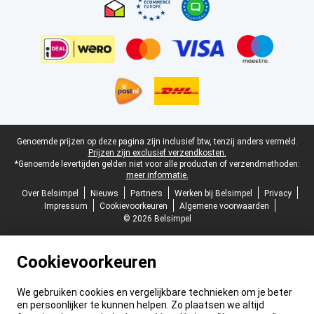
Juridische voettekst
Genoemde prijzen op deze pagina zijn inclusief btw, tenzij anders vermeld.
Prijzen zijn exclusief verzendkosten.
*Genoemde levertijden gelden niet voor alle producten of verzendmethoden:
meer informatie.
Over Belsimpel
Nieuws
Partners
Werken bij Belsimpel
Privacy
Impressum
Cookievoorkeuren
Algemene voorwaarden
© 2026 Belsimpel
Cookievoorkeuren
We gebruiken cookies en vergelijkbare technieken om je beter
en persoonlijker te kunnen helpen. Zo plaatsen we altijd