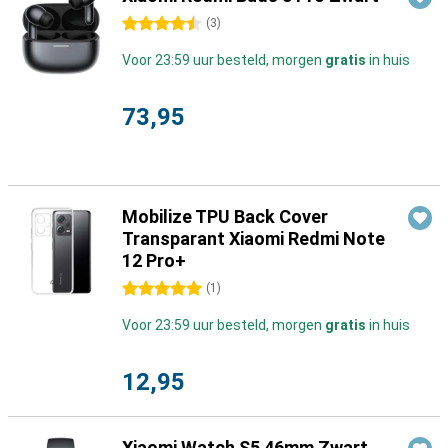
4.5 sterren
(
3
)
Voor 23:59 uur besteld, morgen
gratis
in huis
73,95
Mobilize TPU Back Cover
Transparant Xiaomi Redmi Note
12 Pro+
5 sterren
(
1
)
Voor 23:59 uur besteld, morgen
gratis
in huis
12,95
Xiaomi Watch S5 46mm Zwart