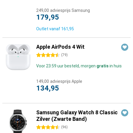
249,00
adviesprijs Samsung
179,95
Outlet vanaf
161,95
Apple AirPods 4 Wit
4.5 sterren
(
79
)
Voor 23:59 uur besteld, morgen
gratis
in huis
149,00
adviesprijs Apple
134,95
Samsung Galaxy Watch 8 Classic
Zilver (Zwarte Band)
4.5 sterren
(
96
)