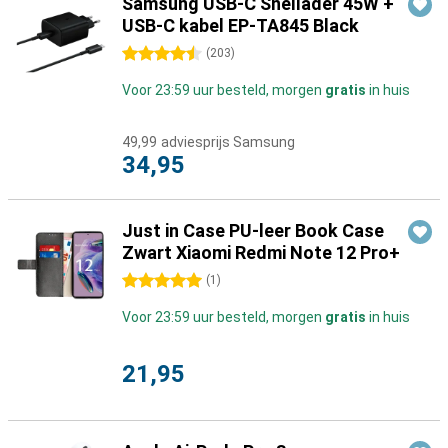
Samsung USB-C Snellader 45W +
USB-C kabel EP-TA845 Black
4.5 sterren
(
203
)
Voor 23:59 uur besteld, morgen
gratis
in huis
49,99
adviesprijs Samsung
34,95
Just in Case PU-leer Book Case
Zwart Xiaomi Redmi Note 12 Pro+
5 sterren
(
1
)
Voor 23:59 uur besteld, morgen
gratis
in huis
21,95