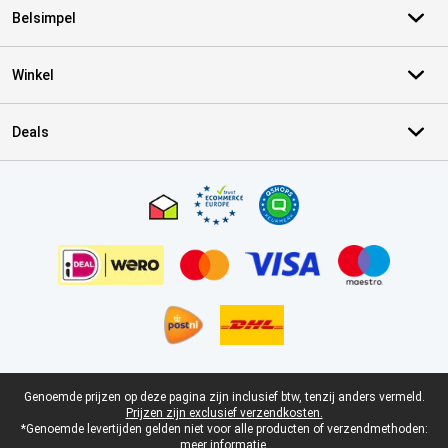
Belsimpel
Winkel
Deals
Certificaten, betaalmethoden, bezorgingsdienst partners
Juridische voettekst
Genoemde prijzen op deze pagina zijn inclusief btw, tenzij anders vermeld.
Prijzen zijn exclusief verzendkosten.
*Genoemde levertijden gelden niet voor alle producten of verzendmethoden:
meer informatie.