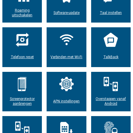
Roaming
Software-update
Taal instellen
uitschakelen
Telefoon reset
Verbinden met Wi-Fi
TalkBack
Screenprotector
Overstappen vanaf
APN instellingen
aanbrengen
Android