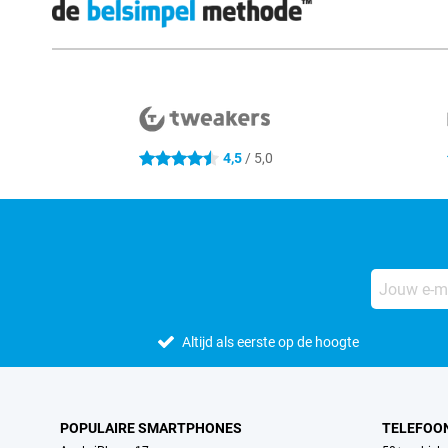
Externe winkelbeoordelingen
4,5
/ 5,0
4.5 sterren
Altijd als eerste op de hoogte
POPULAIRE SMARTPHONES
TELEFOO