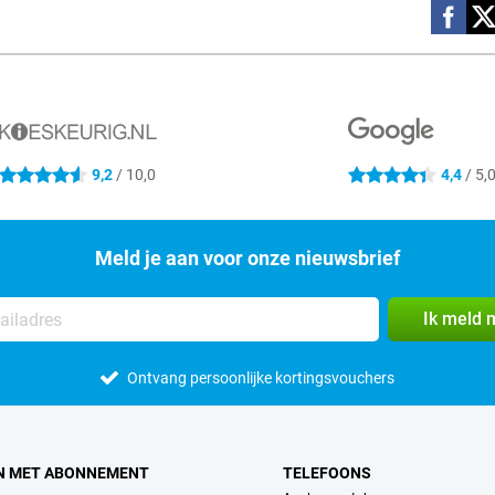
Social m
9,2
/ 10,0
4,4
/ 5,
4.6 sterren
4.4 sterren
Meld je aan voor onze nieuwsbrief
Ik meld 
Ontvang persoonlijke kortingsvouchers
N MET ABONNEMENT
TELEFOONS