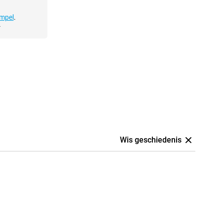
impel
.
-
Wis geschiedenis