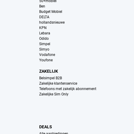
50+mobiel
Ben
Budget Mobiel
DELTA
hollandsnieuwe
KPN
Lebara
Odido
Simpel
Simyo
Vodafone
Youfone
ZAKELIJK
Belsimpel B2B
Zakelijke klantenservice
Telefoons met zakelijk abonnement
Zakelijke Sim Only
DEALS
Alle aanbiedingen