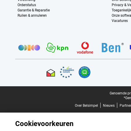
Orderstatus
Privacy & Ve
Garantie & Reparatie
Toegankelij
Ruilen & annuleren
Onze softwa
Vacatures
Provider partners
Certificaten, betaalmethoden, bezorgingsdienst partners
Juridische voettekst
Genoemde prij
*Gen
Over Belsimpel
Nieuws
Partne
Cookievoorkeuren