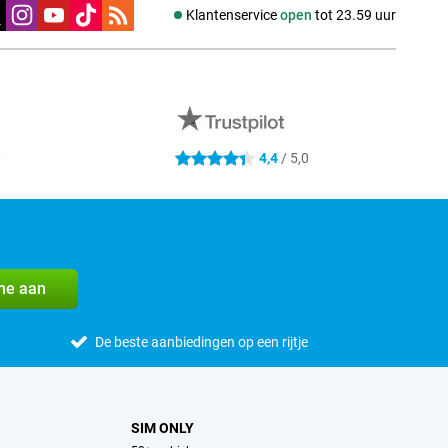
edia
Klantenservice
open
tot 23.59 uur
0
4,4
/ 5,0
4.4 sterren
me aan
De beste aanbiedingen op een rijtje
SIM ONLY