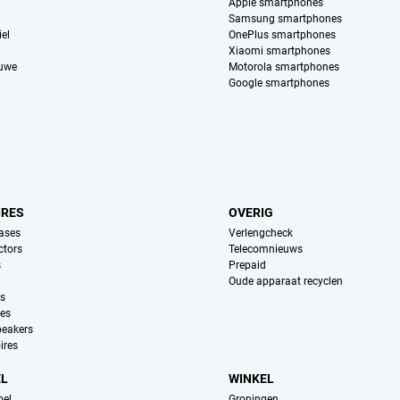
Apple smartphones
Samsung smartphones
el
OnePlus smartphones
Xiaomi smartphones
euwe
Motorola smartphones
Google smartphones
IRES
OVERIG
ases
Verlengcheck
ctors
Telecomnieuws
s
Prepaid
Oude apparaat recyclen
ns
es
peakers
ires
EL
WINKEL
pel
Groningen