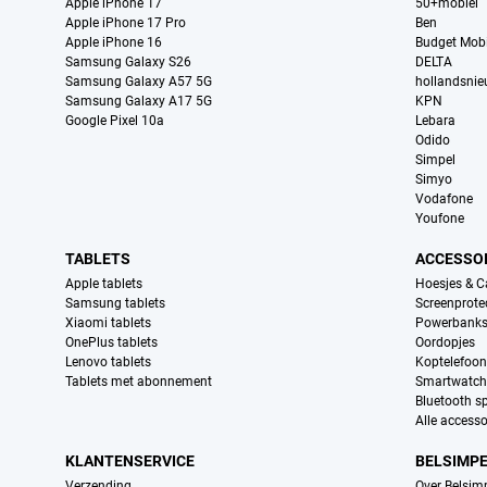
Apple iPhone 17
50+mobiel
Apple iPhone 17 Pro
Ben
Apple iPhone 16
Budget Mobi
Samsung Galaxy S26
DELTA
Samsung Galaxy A57 5G
hollandsni
Samsung Galaxy A17 5G
KPN
Google Pixel 10a
Lebara
Odido
Simpel
Simyo
Vodafone
Youfone
TABLETS
ACCESSO
Apple tablets
Hoesjes & C
Samsung tablets
Screenprote
Xiaomi tablets
Powerbank
OnePlus tablets
Oordopjes
Lenovo tablets
Koptelefoo
Tablets met abonnement
Smartwatch
Bluetooth s
Alle accesso
KLANTENSERVICE
BELSIMP
Verzending
Over Belsim