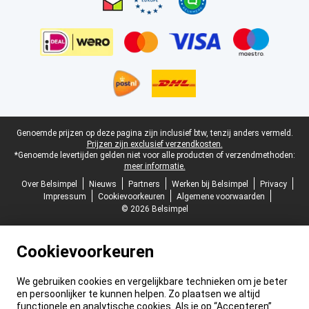
Juridische voettekst
Genoemde prijzen op deze pagina zijn inclusief btw, tenzij anders vermeld.
Prijzen zijn exclusief verzendkosten.
*Genoemde levertijden gelden niet voor alle producten of verzendmethoden:
meer informatie.
Over Belsimpel
Nieuws
Partners
Werken bij Belsimpel
Privacy
Impressum
Cookievoorkeuren
Algemene voorwaarden
© 2026 Belsimpel
Cookievoorkeuren
We gebruiken cookies en vergelijkbare technieken om je beter
en persoonlijker te kunnen helpen. Zo plaatsen we altijd
functionele en analytische cookies. Als je op “Accepteren”