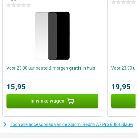
een slimme assistent in je broekzak.
0 sterren
0 sterren
Voor 23:30 uur besteld, morgen
gratis
in huis
Voor 23:30 u
15,95
19,95
In winkelwagen
I
Toon alle accessoires van de Xiaomi Redmi A7 Pro 64GB Blauw