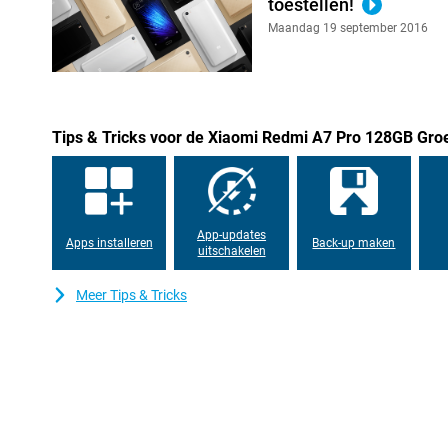
toestellen!
Xiaomi Interconnectivity koppel je eenvoudig met andere apparate
Maandag 19 september 2016
smartphone en werk je moeiteloos samen met je andere devices.
Met Google Gemini haal je slimme AI direct naar je Xiaomi Redm
Gemini Live om vragen te stellen of ideeën te bespreken, of laat AI
Met Circle to Search zoek je eenvoudig wat je op je scherm ziet,
je afbeeldingen genereren en snel informatie ophalen. Zo wordt j
toestel, maar ook een slimme assistent in je broekzak.
Tips & Tricks voor de Xiaomi Redmi A7 Pro 128GB Gro
App-updates
Apps installeren
Back-up maken
uitschakelen
Meer Tips & Tricks