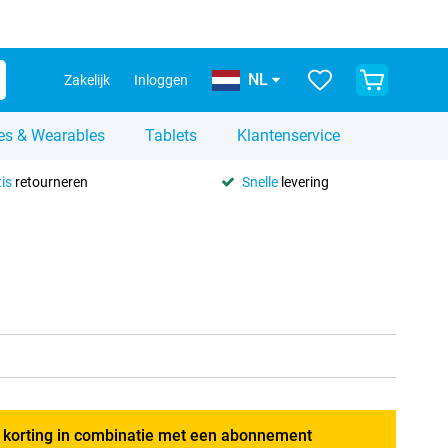
NL
Zakelijk
Inloggen
es & Wearables
Tablets
Klantenservice
is
retourneren
Snelle
levering
g korting in combinatie met een abonnement