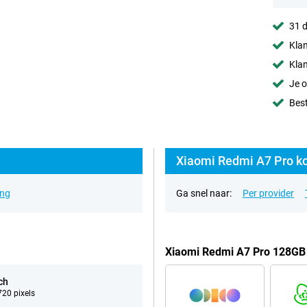
31 d
Klan
Klan
Je o
Best
Xiaomi Redmi A7 Pro ko
ing
Ga snel naar:
Per provider
Xiaomi Redmi A7 Pro 128GB
ch
20 pixels