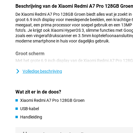
Beschrijving van de Xiaomi Redmi A7 Pro 128GB Groe
De Xiaomi Redmi A7 Pro 128GB Groen biedt alles wat je zoekt in
groot 6.9 inch display voor meeslepende beelden, een krachtige
meegaat, een prima processor voor soepel gebruik en een 13MP
foto’s. Je krijgt ook Xiaomi HyperOS 3, slimme functies met Goog
zoals een vingerafdrukscanner en 3.5mm koptelefoonaansluiting
moderne smartphone in huis voor dagelijks gebruik.
Groot scherm
Met het grote 6.9 inch display van de Xiaomi Redmi A7 Pro 128GB
social media en games alsof je een mini bioscoop in handen hebt.
blijven goed zichtbaar. Dankzij de slimme Wet Touch Technology
Volledige beschrijving
natte of vettige vingers zonder gedoe. Handig voor als het regent 
blijf je altijd verbonden, waar je ook bent.
Wat zit er in de doos?
Krachtige batterij
Xiaomi Redmi A7 Pro 128GB Groen
De grote 6.000mAh-batterij zorgt ervoor dat je je Xiaomi Redmi A
laden. Je gebruikt je smartphone moeiteloos tot wel 56 uur bij no
USB-kabel
uur bellen, 77 uur muziek luisteren of 35 uur video’s kijken, zo heb 
Handleiding
Bovendien blijft de batterij langdurig betrouwbaar met tot wel 10
vaak naar de oplader te grijpen en heb je altijd genoeg energie v