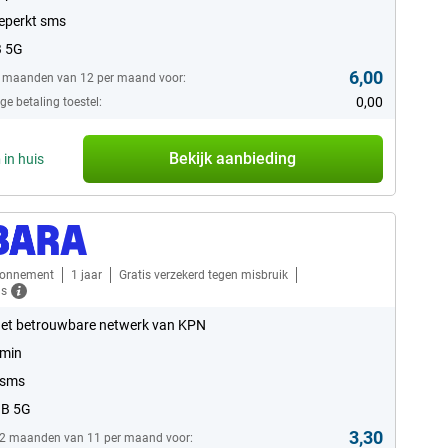
eperkt sms
B 5G
6,00
6 maanden van 12 per maand voor:
0,00
e betaling toestel:
Bekijk aanbieding
n
in huis
bonnement
1 jaar
Gratis verzekerd tegen misbruik
ls
et betrouwbare netwerk van KPN
 min
 sms
GB 5G
3,30
12 maanden van 11 per maand voor: