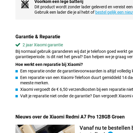
Voorkom een lege batterij
Soepele prestaties met slimme software
Dit product wordt zonder lader geleverd en vereist een
Dit toestel draait op de krachtige octa-core processor die zorgt v
Gebruik een lader die je al hebt of
bestel gelijk een nie
Apps openen vlot en multitasken gaat soepel. Met Xiaomi HyperO
gebruiksvriendelijke en slimme interface. Dankzij geheugenuitbr
nog vloeiender. Ook na langere tijd blijft de Xiaomi Redmi A7 Pr
soepele ervaring. Ideaal als je een smartphone zoekt die lang pret
Garantie & Reparatie
Veelzijdige camera
2 jaar Xiaomi garantie
De 13MP AI dual camera maakt scherpe en levendige foto’s, zowel
Bij normaal gebruik garanderen wij dat je telefoon goed werkt g
lichtomstandigheden. Dankzij slimme AI optimalisatie zien je foto’
garantieperiode. Is dit niet het geval? Dan helpen we je graag ver
vangt meer licht, wat zorgt voor betere details en contrast. Met 
Hoe werkt een reparatie bij Xiaomi?
vast, van spontane snapshots tot mooie portretten. Zo maak je een
Een reparatie onder de garantievoorwaarden is altijd volledig 
delen met vrienden en familie.
Een reparatie van een Xiaomi-Telefoon duurt gemiddeld 14 dage
De 8MP frontcamera van de Xiaomi Redmi A7 Pro 128GB Groen zo
meeste merken.
natuurlijke kleuren. Ideaal voor video calls of social media. Met
Xiaomi vergoedt de € 6,50 verzendkosten bij een reparatie niet
Sky geef je jouw foto’s een creatieve twist. Pas bijvoorbeeld een
spectaculair effect. Ook de nachtmodus helpt je om in het donke
Valt je reparatie niet onder de garantie? Dan vergoedt Xiaom
leggen. Zo maak je altijd foto’s die eruit springen.
Handige extra’s voor dagelijks gemak
Nieuws over de Xiaomi Redmi A7 Pro 128GB Groen
Deze Xiaomi smartphone zit vol praktische functies die jouw dag
Ontgrendel je toestel snel met de vingerafdrukscanner aan de zij
Vanaf nu te bestellen 
3.5mm koptelefoonaansluiting of geniet van extra hard geluid 