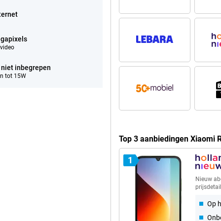
ternet
gapixels
video
 niet inbegrepen
n tot 15W
Top 3 aanbiedingen Xiaomi 
1
Nieuw a
prijsdetai
Op h
Onbe