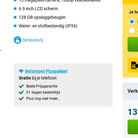
13 megapixel camera, 1080p videokwaliteit
6.9 inch LCD scherm
Je h
128 GB opslaggeheugen
Water- en stofbestendig (IP54)
Simlockvrij
Belsimpel Pluspakket
Gratis
bij je telefoon
Beste Prijsgarantie
Verk
31 dagen bedenktijd
Plus nog veel meer...
13