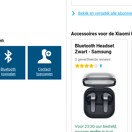
n. Zo haal je meer uit je
Bekijk en vergelijk alle abonn
i A7 Pro 128GB Groen. Gebruik
 je helpen bij dagelijkse taken.
 zonder apps te wisselen. Ook kun
e smartphone niet alleen een
Accessoires voor de Xiaomi
en
Bluetooth Headset
Zwart - Samsung
3 geverifieerde reviews
8
4 sterren
Bluetooth
Contact
koppelen
toevoegen
Voor 23:30 uur besteld,
morgen
gratis
in huis