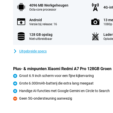
4096 MB Werkgeheugen
4G-in
Octa-core processor
Android
13 me
Versie bij release: 16
1080p 
128 GB opslag
Lader
Niet-uitbreidbaar
Oplade
Uitgebreide specs
Plus- & minpunten Xiaomi Redmi A7 Pro 128GB Groen
Groot 6.9 inch scherm voor een fijne kijkervaring
Pluspunt
Grote 6.000mAh-batterij die extra lang meegaat
Pluspunt
Handige AI-functies met Google Gemini en Circle to Search
Pluspunt
Geen 5G-ondersteuning aanwezig
Minpunt