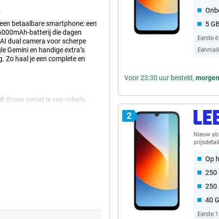
n
Onb
 een betaalbare smartphone: een
5 G
 6000mAh-batterij die dagen
Eerste 
 AI dual camera voor scherpe
le Gemini en handige extra’s
Eenmalig
. Zo haal je een complete en
Voor 23:30 uur besteld,
morge
 Groen geniet je van video’s,
 Kleuren ogen helder en details
2
 2.0 bedien je het scherm ook met
en je snel iets wilt checken. Zo
Nieuw a
prijsdetai
Op h
7 Pro niet constant hoeft op te
250
rmaal gebruik. Je kan hierbij 49
je geen stress over je batterij.
250
00 laadcycli. Zo hoef je minder
40 
oor jouw dag.
Eerste 