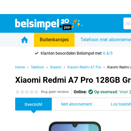
Buitenkansjes
Telefoon met abonneme
Klanten beoordelen Belsimpel met
4.4/5
Home
Telefoon
Xiaomi
Xiaomi Redmi A7 Pro
Xiaomi Redmi 
Xiaomi Redmi A7 Pro 128GB G
Online:
Op voorraad:
Voor 2
0 sterren
Nog geen reviews
Met abonnement
Los toestel
Overzicht