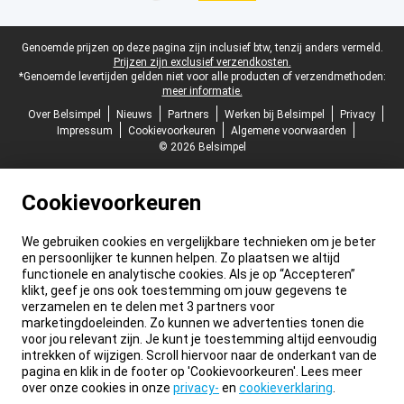
Juridische voettekst
Genoemde prijzen op deze pagina zijn inclusief btw, tenzij anders vermeld.
Prijzen zijn exclusief verzendkosten.
*Genoemde levertijden gelden niet voor alle producten of verzendmethoden:
meer informatie.
Over Belsimpel
Nieuws
Partners
Werken bij Belsimpel
Privacy
Impressum
Cookievoorkeuren
Algemene voorwaarden
© 2026 Belsimpel
Cookievoorkeuren
We gebruiken cookies en vergelijkbare technieken om je beter
en persoonlijker te kunnen helpen. Zo plaatsen we altijd
functionele en analytische cookies. Als je op “Accepteren”
klikt, geef je ons ook toestemming om jouw gegevens te
verzamelen en te delen met 3 partners voor
marketingdoeleinden. Zo kunnen we advertenties tonen die
voor jou relevant zijn. Je kunt je toestemming altijd eenvoudig
intrekken of wijzigen. Scroll hiervoor naar de onderkant van de
pagina en klik in de footer op 'Cookievoorkeuren'. Lees meer
over onze cookies in onze
privacy-
en
cookieverklaring
.