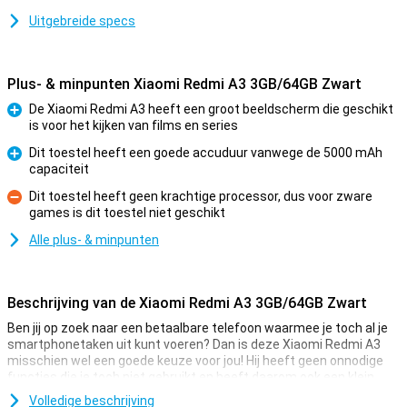
Uitgebreide specs
Plus- & minpunten Xiaomi Redmi A3 3GB/64GB Zwart
De Xiaomi Redmi A3 heeft een groot beeldscherm die geschikt
is voor het kijken van films en series
Pluspunt
Dit toestel heeft een goede accuduur vanwege de 5000 mAh
capaciteit
Pluspunt
Dit toestel heeft geen krachtige processor, dus voor zware
games is dit toestel niet geschikt
Minpunt
Alle plus- & minpunten
Beschrijving van de Xiaomi Redmi A3 3GB/64GB Zwart
Ben jij op zoek naar een betaalbare telefoon waarmee je toch al je
smartphonetaken uit kunt voeren? Dan is deze Xiaomi Redmi A3
misschien wel een goede keuze voor jou! Hij heeft geen onnodige
functies die je toch niet gebruikt en heeft daarom ook een klein
prijskaartje!
Volledige beschrijving