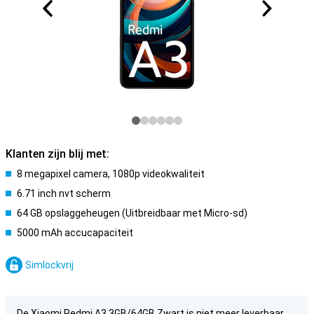
Klanten zijn blij met:
8 megapixel camera, 1080p videokwaliteit
6.71 inch nvt scherm
64 GB opslaggeheugen (Uitbreidbaar met Micro-sd)
5000 mAh accucapaciteit
Simlockvrij
De Xiaomi Redmi A3 3GB/64GB Zwart is niet meer leverbaar.